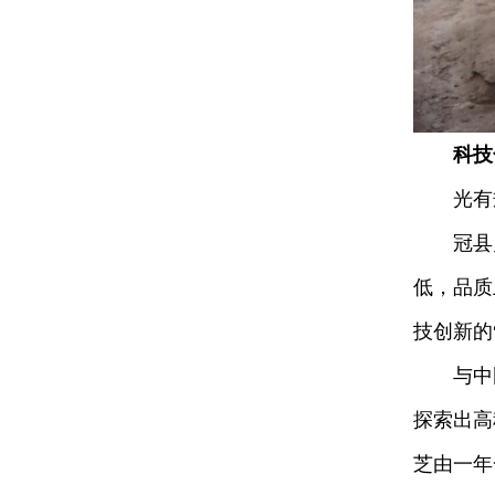
科技
光有规
冠县灵芝
低，品质
技创新的
与中国科
探索出高
芝由一年