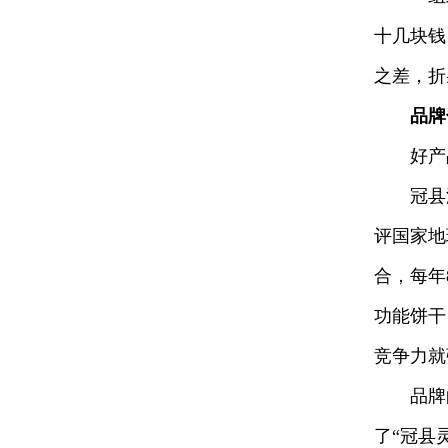
十几块钱
之差，折
品牌
好产品
冠县没有
评国家地
合，每年
功能饼干
竞争力就
品牌的价
了“冠县