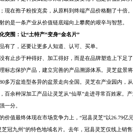
；现在孢子粉按克卖，从原料到终端产品价格翻了十倍。从
射的是一条产业从价值链底端向上攀爬的艰辛与智慧。
化突围：让“土特产”变身“金名片”
有了，还要让更多人知道、认可、买单。
止步于种得好、加工得好，而是在品牌塑造上下足了功
理标志保护产品，建立完善的产品溯源体系。灵芝盆景将
80多万盆造型各异的盆景走向全国。灵芝在产业园内，
，百余种深加工产品让灵芝从“仙草”走进寻常百姓家。
强一分。
值最终体现在市场竞争力上，“冠县灵芝”以26.79亿
灵芝冠九州”的特色地域名片。去年，冠县灵芝仅线上销售额