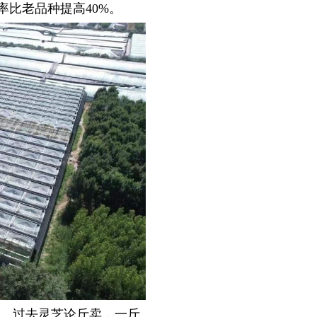
率比老品种提高40%。
。过去灵芝论斤卖，一斤