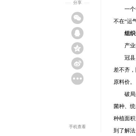
分享
一个鲁西
不在“运
组织
产业振
冠县灵芝
差不齐，
原料价。
破局始于
菌种、统
种植面积
手机查看
到了解法