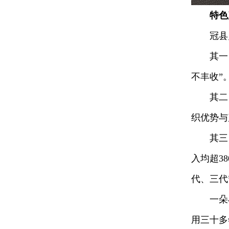
特色
冠县灵
其一，特
不丰收”
其二，“
织优势与
其三，产
入均超3
代、三代
一朵小灵
用三十多