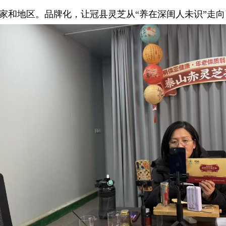
国家和地区。品牌化，让冠县灵芝从“养在深闺人未识”走向