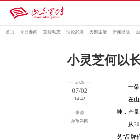
首页
今日要闻
宣传动态
理论武装
支部生活
新闻出版
山
小灵芝何以
2026
一朵灵
07/02
14:42
在山东冠
吨，产量
来源
海报新闻
从30多
芝”品牌