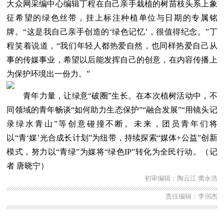
大众网采编中心编辑丁程在自己亲手栽植的树苗枝头系上象
征希望的绿色丝带，挂上标注种植单位与日期的专属铭
牌。“这是我自己亲手创造的‘绿色记忆’，很值得纪念。”丁
程笑着说道，“我们年轻人都热爱自然，也同样热爱自己从
事的传媒事业，希望以后能发挥自己的创意，在内容传播上
为保护环境出一份力。”
青年力量，让绿意“破圈”生长。在本次植树活动中，不
同领域的青年畅谈“如何助力生态保护”“融合发展”“用镜头记
录绿水青山”等创意碰撞不断。未来，团员青年们将
以“青‘媒’光合成长计划”为纽带，持续探索“媒体+公益”创新
模式，努力以“青绿”为媒将“绿色IP”转化为全民行动。（记
者 唐晓宁）
初审编辑：陶云江 窦永浩
责任编辑：李润杰