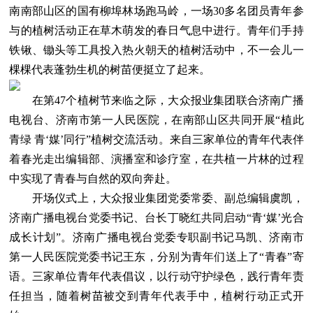
南南部山区的国有柳埠林场跑马岭，一场30多名团员青年参
与的植树活动正在草木萌发的春日气息中进行。青年们手持
铁锹、锄头等工具投入热火朝天的植树活动中，不一会儿一
棵棵代表蓬勃生机的树苗便挺立了起来。
在第47个植树节来临之际，大众报业集团联合济南广播
电视台、济南市第一人民医院，在南部山区共同开展“植此
青绿 青‘媒’同行”植树交流活动。来自三家单位的青年代表伴
着春光走出编辑部、演播室和诊疗室，在共植一片林的过程
中实现了青春与自然的双向奔赴。
开场仪式上，大众报业集团党委常委、副总编辑虞凯，
济南广播电视台党委书记、台长丁晓红共同启动“青‘媒’光合
成长计划”。济南广播电视台党委专职副书记马凯、济南市
第一人民医院党委书记王东，分别为青年们送上了“青春”寄
语。三家单位青年代表倡议，以行动守护绿色，践行青年责
任担当，随着树苗被交到青年代表手中，植树行动正式开