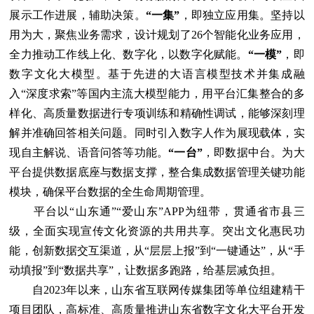
展示工作进展，辅助决策。
“一集”
，即独立应用集。坚持以
用为大，聚焦业务需求，设计规划了26个智能化业务应用，
全力推动工作线上化、数字化，以数字化赋能。
“一模”
，即
数字文化大模型。基于先进的大语言模型技术并集成融
入“深度求索”等国内主流大模型能力，用平台汇集整合的多
样化、高质量数据进行专项训练和精确性调试，能够深刻理
解并准确回答相关问题。同时引入数字人作为展现载体，实
现自主解说、语音问答等功能。
“一台”
，即数据中台。为大
平台提供数据底座与数据支撑，整合集成数据管理关键功能
模块，确保平台数据的全生命周期管理。
平台以“山东通”“爱山东”APP为纽带，贯通省市县三
级，全面实现宣传文化资源的共用共享。突出文化惠民功
能，创新数据交互渠道，从“层层上报”到“一键通达”，从“手
动填报”到“数据共享”，让数据多跑路，给基层减负担。
自2023年以来，山东省互联网传媒集团等单位组建精干
项目团队，高标准、高质量推进山东省数字文化大平台开发