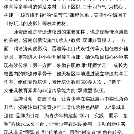
体育等多学科的鲜活素材。历下区以“二十四节气”为核心，
构建“一核五维五径”的“泉节气”课程体系，芙蓉小学编写了
《好玩儿的皮影》等校本教材。
师资建设是非遗进校园的重要支撑，也是保障传承质量
的关键。济南创新实施“传承人+教师”双师共育模式，一方
面，聘请济南皮影戏、蛋雕等项目代表性传承人担任校外辅
导员，定期进入中小学开展传习授课，确保项目核心内容实
现有效传承；另一方面，鼓励在职教师“拜师学艺”，成长为
校园内的非遗传承骨干，如天桥区等地通过设立非遗共享工
作室、组织专题培训，累计培训教师500多人次，打造了一
支兼具教育素养与非遗传承能力的“双师型”队伍。
品牌引领，搭建平台，让青少年在实践展示中实现角色
升华。济南注重打造青少年非遗传承特色品牌，以“泉城非
遗娃”品牌为引领，为青少年构建起“学习—实践—展示—竞
赛”阶梯式成长平台，让青少年在深度参与、主动创新中实
现从非遗“旁观者”到“传承者”、再到“创造者”的角色转变。