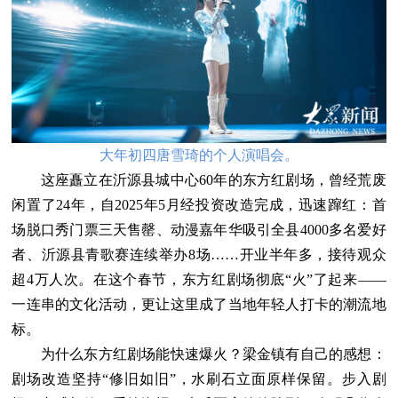
大年初四唐雪琦的个人演唱会。
这座矗立在沂源县城中心60年的东方红剧场，曾经荒废
闲置了24年，自2025年5月经投资改造完成，迅速蹿红：首
场脱口秀门票三天售罄、动漫嘉年华吸引全县4000多名爱好
者、沂源县青歌赛连续举办8场……开业半年多，接待观众
超4万人次。在这个春节，东方红剧场彻底“火”了起来——
一连串的文化活动，更让这里成了当地年轻人打卡的潮流地
标。
为什么东方红剧场能快速爆火？梁金镇有自己的感想：
剧场改造坚持“修旧如旧”，水刷石立面原样保留。步入剧