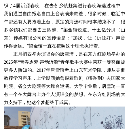
织了4届沂源春晚；在去各乡镇赶集进行春晚海选过程中，
我们通过自由报名自由上台表演来筛选，很多时候，临近中
午都还有人要抢着上台，原定的海选时间根本结束不了，很
多乡镇我们都要去三四趟。”梁金镇说道。十五亿分贝（山
东）传媒有限公司的宣传语是：“加我，让（沂源好）声音
传得更远。”梁金镇一直在按照这个理念执行着。
正月初四举办演唱会的唐雪琦，是在东方红剧场举办的
2025年“青春逐梦·声动沂源”青年歌手大赛中荣获一等奖而被
更多人熟知的。2017年唐雪琦考上山东艺术学院，师从吴侃
教授学习声乐，上学期间她曾跟着歌剧《檀香刑》去国家大
剧院、省会大剧院等大舞台巡演。大学毕业后，唐雪琦一直
有一个在大舞台上办个人演唱会的梦想。在东方红剧场的大
力支持下，她这个梦想终于成真。