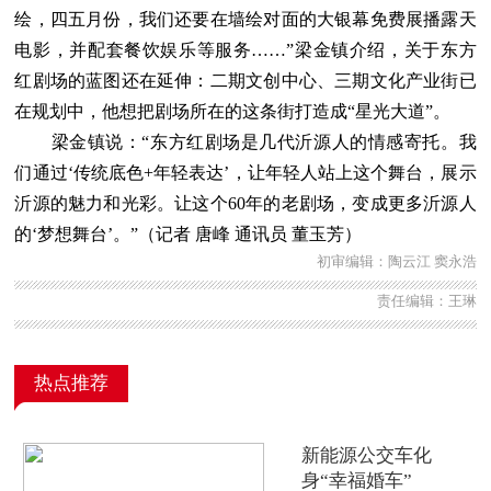
绘，四五月份，我们还要在墙绘对面的大银幕免费展播露天
电影，并配套餐饮娱乐等服务……”梁金镇介绍，关于东方
红剧场的蓝图还在延伸：二期文创中心、三期文化产业街已
在规划中，他想把剧场所在的这条街打造成“星光大道”。
梁金镇说：“东方红剧场是几代沂源人的情感寄托。我
们通过‘传统底色+年轻表达’，让年轻人站上这个舞台，展示
沂源的魅力和光彩。让这个60年的老剧场，变成更多沂源人
的‘梦想舞台’。”（记者 唐峰 通讯员 董玉芳）
初审编辑：陶云江 窦永浩
责任编辑：王琳
热点推荐
新能源公交车化
身“幸福婚车”