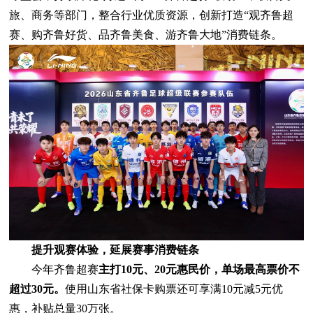
旅、商务等部门，整合行业优质资源，创新打造“观齐鲁超
赛、购齐鲁好货、品齐鲁美食、游齐鲁大地”消费链条。
提升观赛体验，延展赛事消费链条
今年齐鲁超赛
主打10元、20元惠民价，单场最高票价不
超过30元。
使用山东省社保卡购票还可享满10元减5元优
惠，补贴总量30万张。