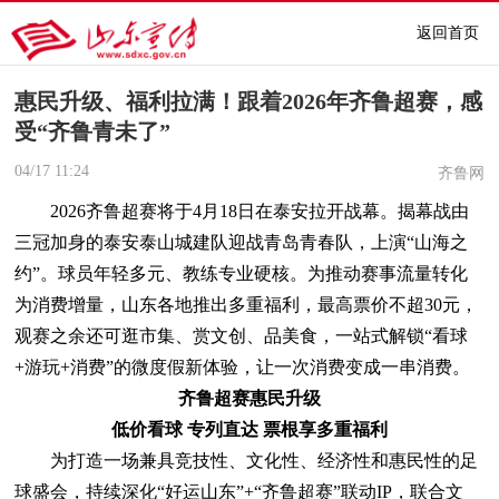
返回首页
惠民升级、福利拉满！跟着2026年齐鲁超赛，感
受“齐鲁青未了”
04/17
11:24
齐鲁网
2026齐鲁超赛将于4月18日在泰安拉开战幕。揭幕战由
三冠加身的泰安泰山城建队迎战青岛青春队，上演“山海之
约”。球员年轻多元、教练专业硬核。为推动赛事流量转化
为消费增量，山东各地推出多重福利，最高票价不超30元，
观赛之余还可逛市集、赏文创、品美食，一站式解锁“看球
+游玩+消费”的微度假新体验，让一次消费变成一串消费。
齐鲁超赛惠民升级
低价看球 专列直达 票根享多重福利
为打造一场兼具竞技性、文化性、经济性和惠民性的足
球盛会，持续深化“好运山东”+“齐鲁超赛”联动IP，联合文