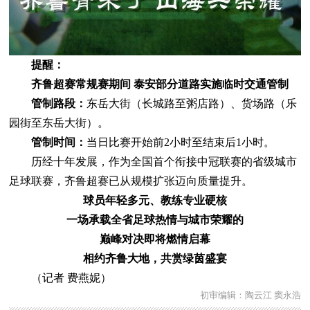
提醒：
齐鲁超赛常规赛期间 泰安部分道路实施临时交通管制
管制路段：
东岳大街（长城路至粥店路）、货场路（乐
园街至东岳大街）。
管制时间：
当日比赛开始前2小时至结束后1小时。
历经十年发展，作为全国首个衔接中冠联赛的省级城市
足球联赛，齐鲁超赛已从规模扩张迈向质量提升。
球员年轻多元、教练专业硬核
一场承载全省足球热情与城市荣耀的
巅峰对决即将燃情启幕
相约齐鲁大地，共赏绿茵盛宴
（
记者 费燕妮
）
初审编辑：陶云江 窦永浩