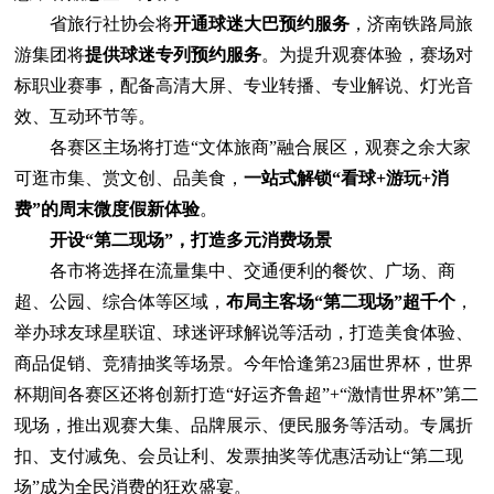
省旅行社协会将
开通球迷大巴预约服务
，济南铁路局旅
游集团将
提供球迷专列预约服务
。为提升观赛体验，赛场对
标职业赛事，配备高清大屏、专业转播、专业解说、灯光音
效、互动环节等。
各赛区主场将打造“文体旅商”融合展区，观赛之余大家
可逛市集、赏文创、品美食，
一站式解锁“看球+游玩+消
费”的周末微度假新体验
。
开设“第二现场”，打造多元消费场景
各市将选择在流量集中、交通便利的餐饮、广场、商
超、公园、综合体等区域，
布局主客场“第二现场”超千个
，
举办球友球星联谊、球迷评球解说等活动，打造美食体验、
商品促销、竞猜抽奖等场景。今年恰逢第23届世界杯，世界
杯期间各赛区还将创新打造“好运齐鲁超”+“激情世界杯”第二
现场，推出观赛大集、品牌展示、便民服务等活动。专属折
扣、支付减免、会员让利、发票抽奖等优惠活动让“第二现
场”成为全民消费的狂欢盛宴。