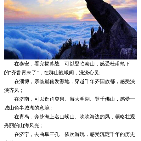
在泰安，看完揭幕战，可以登临泰山，感受杜甫笔下
的“齐鲁青未了”，在群山巍峨间，洗涤心灵;
在淄博，亲临蹴鞠发源地，穿越千年齐国故都，感受泱
泱齐风；
在济南，可以逛趵突泉、游大明湖、登千佛山，感受一
城山色半城湖的意境；
在青岛，奔赴海上名山崂山、吹吹海边的风，领略壮观
秀丽的山海风光；
在济宁，去曲阜三孔，依次游玩，感受沉淀千年的历史