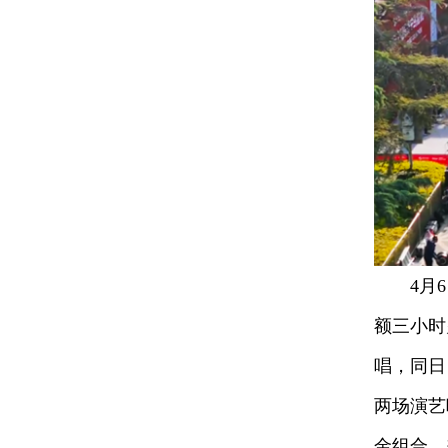
4月6日
额三小时
唱，同日
两场演艺
金组合，