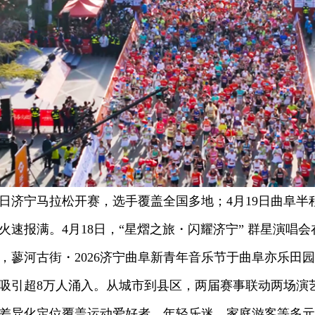
济宁马拉松开赛，选手覆盖全国多地；4月19日曲阜半程
火速报满。4月18日，“星熠之旅・闪耀济宁” 群星演唱
，蓼河古街・2026济宁曲阜新青年音乐节于曲阜亦乐田园
吸引超8万人涌入。从城市到县区，两届赛事联动两场演艺
差异化定位覆盖运动爱好者、年轻乐迷、家庭游客等多元