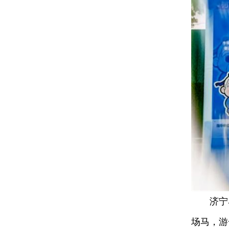
济宁马拉
场马，游