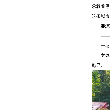
承载着厚
这条城市
赛演
——
一场演
文体活
彰显。