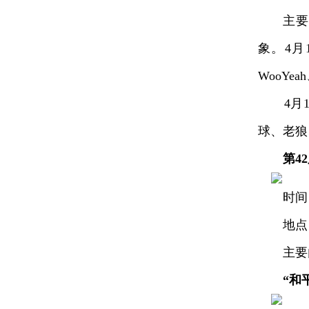
主要内
象。4
WooYe
4月13
球、老狼
第4
时间：4
地点：
主要内
“和