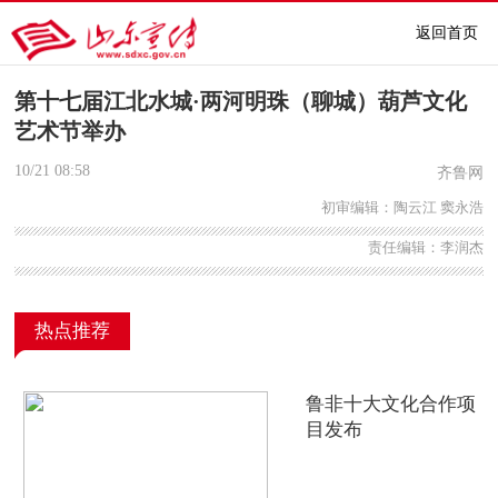
返回首页
第十七届江北水城·两河明珠（聊城）葫芦文化
艺术节举办
10/21
08:58
齐鲁网
初审编辑：陶云江 窦永浩
责任编辑：李润杰
热点推荐
鲁非十大文化合作项
目发布