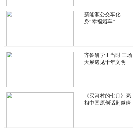
新能源公交车化
身“幸福婚车”
齐鲁研学正当时 三场
大展遇见千年文明
《买河村的七月》亮
相中国原创话剧邀请
展