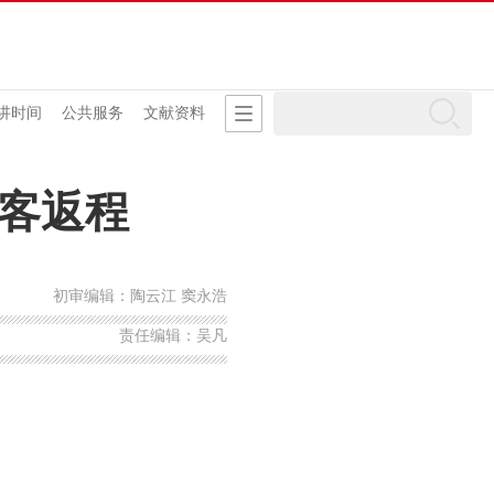
讲时间
公共服务
文献资料
旅客返程
初审编辑：陶云江 窦永浩
责任编辑：吴凡