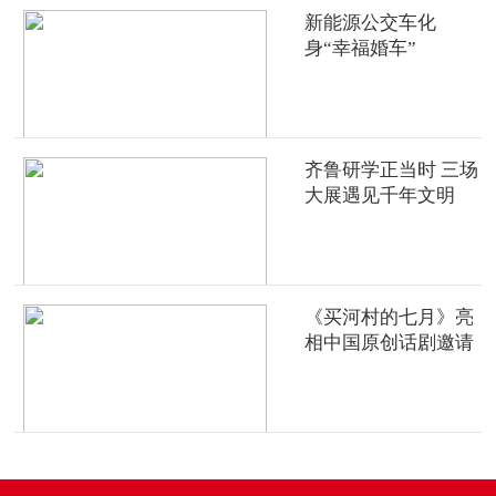
新能源公交车化
身“幸福婚车”
齐鲁研学正当时 三场
大展遇见千年文明
《买河村的七月》亮
相中国原创话剧邀请
展