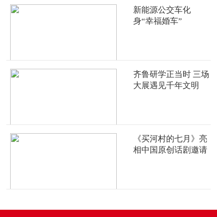
新能源公交车化
身“幸福婚车”
齐鲁研学正当时 三场
大展遇见千年文明
《买河村的七月》亮
相中国原创话剧邀请
展