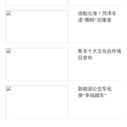
借船出海！菏泽非
遗“圈粉”吉隆坡
鲁非十大文化合作项
目发布
新能源公交车化
身“幸福婚车”