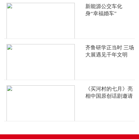
新能源公交车化
身“幸福婚车”
齐鲁研学正当时 三场
大展遇见千年文明
《买河村的七月》亮
相中国原创话剧邀请
展