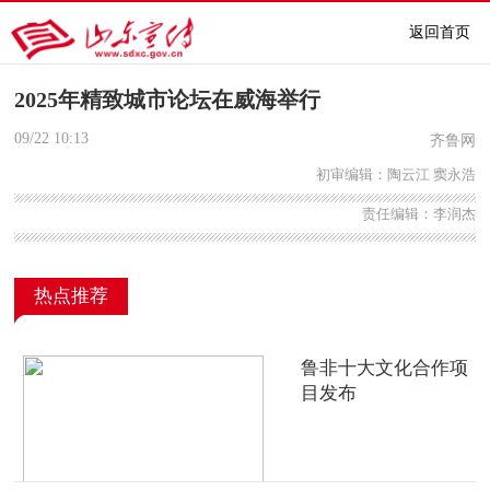
返回首页
2025年精致城市论坛在威海举行
09/22
10:13
齐鲁网
初审编辑：陶云江 窦永浩
责任编辑：李润杰
热点推荐
鲁非十大文化合作项
目发布