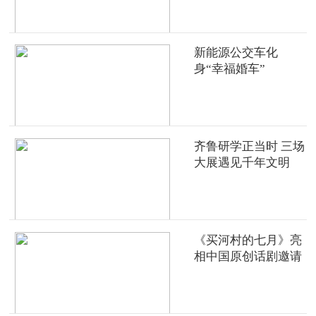
新能源公交车化
身“幸福婚车”
齐鲁研学正当时 三场
大展遇见千年文明
《买河村的七月》亮
相中国原创话剧邀请
展