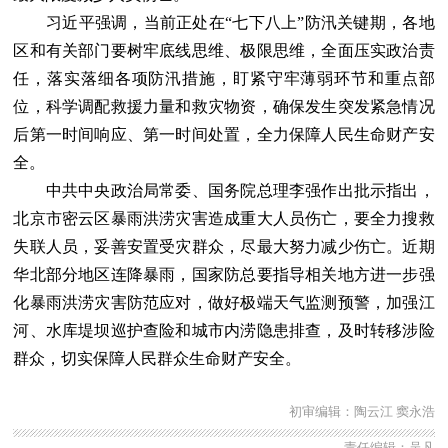
习近平强调，当前正处在“七下八上”防汛关键期，各地
区和有关部门要树牢底线思维、极限思维，全面压实政治责
任，落实落细各项防汛措施，盯紧守牢薄弱环节和重点部
位，科学调配救援力量和救灾物资，确保发生突发紧急情况
后第一时间响应、第一时间处置，全力保障人民生命财产安
全。
中共中央政治局常委、国务院总理李强作出批示指出，
北京市密云区暴雨洪涝灾害造成重大人员伤亡，要全力搜救
失联人员，妥善安置受灾群众，尽最大努力减少伤亡。近期
华北部分地区连降暴雨，国家防总要指导相关地方进一步强
化暴雨洪涝灾害防范应对，做好极端天气监测预警，加强江
河、水库堤坝巡护查险和城市内涝隐患排查，及时转移涉险
群众，切实保障人民群众生命财产安全。
初审编辑：陶云江 窦永浩
责任编辑：吴凡