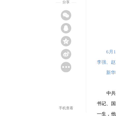
分享
6月
李强、赵
新华社
中共中央
书记、国
手机查看
一生，他