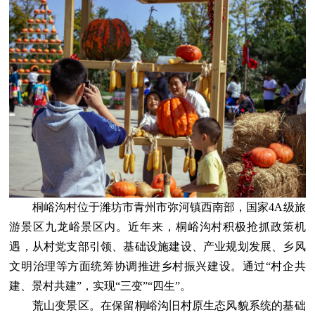
桐峪沟村位于潍坊市青州市弥河镇西南部，国家4A级旅
游景区九龙峪景区内。近年来，桐峪沟村积极抢抓政策机
遇，从村党支部引领、基础设施建设、产业规划发展、乡风
文明治理等方面统筹协调推进乡村振兴建设。通过“村企共
建、景村共建”，实现“三变”“四生”。
荒山变景区。在保留桐峪沟旧村原生态风貌系统的基础