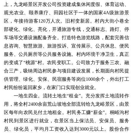
上，九龙峪景区开发公司投资建成集休闲度假、体育运动、
观光农业、颐养康疗、田园社区于一体的国家4A级旅游景
区，年接待游客120万人次。旧村变新居。村内大街小巷全
部硬化、绿化、亮化，开通旅游专线，交通标志、路灯、停
车场等交通设施配备齐全。打造特色游览线路，配套完善信
息咨询、智慧旅游、旅游投诉、宣传展示、公共休息、便民
服务、公共厕所等公共服务设施。村内环境干净卫生，真正
的变成了“桃源”村。农民变职工。公司致力于服务三农、融
合三产，吸纳周边村民参与项目建设发展，长期面向村民提
供管理、绿化、安保、民宿服务等岗位1000余个，外出打工
村民纷纷返回家乡，在家门口实现创业就业。
一地生四金。流转土地生“租金”。充分发挥土地流转作
用，将全村2400余亩荒山坡地全部流转给九龙峪景区，由景
区每年向农民兑付土地租金。村民务工赚“薪金”。桐峪沟村
村民到景区进行就业，在景区当上保洁员、安保员、服务
员、绿化员，平均月工资收入达到3000元以上。股份合作