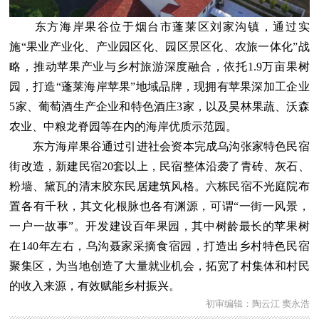
东方海岸果谷位于烟台市蓬莱区刘家沟镇，通过实
施“果业产业化、产业园区化、园区景区化、农旅一体化”战
略，推动苹果产业与乡村旅游深度融合，依托1.9万亩果树
园，打造“蓬莱海岸苹果”地域品牌，现拥有苹果深加工企业
5家、葡萄酒生产企业和特色酒庄3家，以及昊林果蔬、沃森
农业、中粮龙脊园等在内的海岸优质示范园。
东方海岸果谷通过引进社会资本完成乌沟张家特色民宿
街改造，新建民宿20套以上，民宿整体沿袭了青砖、灰石、
粉墙、黛瓦的清末胶东民居建筑风格。六栋民宿不光庭院布
置各有千秋，其文化根脉也各有渊源，可谓“一街一风景，
一户一故事”。开发建设百年果园，其中树龄最长的苹果树
在140年左右，乌沟聂家采摘食宿园，打造出乡村特色民宿
聚集区，为当地创造了大量就业机会，拓宽了村集体和村民
的收入来源，有效赋能乡村振兴。
初审编辑：陶云江 窦永浩