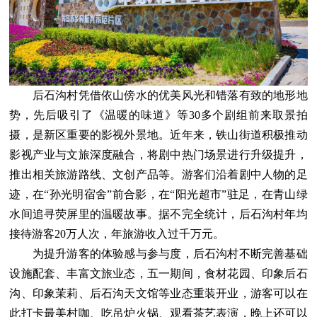
后石沟村凭借依山傍水的优美风光和错落有致的地形地
势，先后吸引了《温暖的味道》等30多个剧组前来取景拍
摄，是新区重要的影视外景地。近年来，铁山街道积极推动
影视产业与文旅深度融合，将剧中热门场景进行升级提升，
推出相关旅游路线、文创产品等。游客们沿着剧中人物的足
迹，在“孙光明宿舍”前合影，在“阳光超市”驻足，在青山绿
水间追寻荧屏里的温暖故事。据不完全统计，后石沟村年均
接待游客20万人次，年旅游收入过千万元。
为提升游客的体验感与参与度，后石沟村不断完善基础
设施配套、丰富文旅业态，五一期间，食材花园、印象后石
沟、印象茉莉、后石沟天文馆等业态重装开业，游客可以在
此打卡最美村咖、吃吊炉火锅、观看茶艺表演，晚上还可以