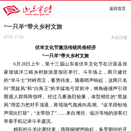
返回首页
“一只羊”带火乡村文旅
07/01
17:02
大众日报
伏羊文化节激活传统民俗经济
“一只羊”带火乡村文旅
6月28日上午，第十三届山东省伏羊文化节在沂源县张
家坡镇洋三峪乡村旅游度假区举行。斗羊场上，两只健壮
的“羊斗士”对峙而立，蓄势待发。随着哨声响起，这两只名
叫“黑旋风”和“白角王”的羊猛地弓背前冲，犄角碰撞声引得
围观人群阵阵惊呼。经过几番激烈较量，体型稍壮的“黑旋
风”用蛮力把对手顶退，将现场气氛推向高潮。“这羊蹄刨地
声堪比打鼓”，“太带劲了”……来自潍坊、临沂等地的游客们
举着手机记录斗羊盛况。
精彩的斗羊比赛结束，阵阵铜锣声响起，备受期待的开