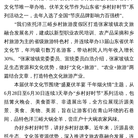
文化节唯一举办地。伏羊文化节作为山东省“乡村好时节”系
列活动之一，去年入选了全国“节庆品牌影响力百强榜”。
“我们依托洋三峪乡村旅游度假区打造张家坡镇农文旅
融合发展名片，建成以新型职业农民培训、农产品采摘和乡
村旅游为主的省级旅游特色村，并连续举办13届山东省伏羊
文化节，年均吸引数万名游客，带动村民人均年收入增长
30%。”张家坡镇党委委员、宣统委员白浩介绍，张家坡镇立
足生态资源和文化优势，做好“文化+旅游”、“农业+旅游”两
篇结合文章，打造特色文化旅游产业。
本届伏羊文化节围绕“盛夏伏羊宴 千年烟火情”主题，从
6月28日至6月30日连续3天举办“乡村好时节”系列活动，包
括篝火晚会、美食荟萃、非遗展出等，全方位展现沂源美
景、美食、美物、美居，旨在让游客们在青山环绕的石巷
间，品特色洋三峪大锅全羊，尝庄户十大碗农家风味。
办好乡村好时节，讲好乡村好故事。近年来，沂源县依
托生态、文化等资源优势，深入推进文旅农商融合发展，连