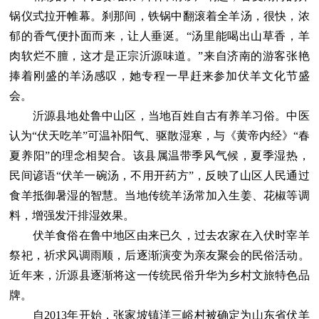
锅仪式拉开帷幕。刹那间，铁锅中翻滚着全羊汤，很快，浓
郁的香气便扑面而来，让人垂涎。“汤里能喝出山草香，羊
肉软烂不膻，这才是正宗沂源味道。”来自济南的游客张艳
捧着刚盛的羊汤感叹，她专程一早赶来参加伏羊文化节盛
会。
沂源县地处鲁中山区，当地百姓自古有养羊习俗。中医
认为“伏天吃羊”可温补阳气、驱散湿寒，与《黄帝内经》“春
夏养阳”的理念相契合。该县属温带季风气候，夏季湿热，
民间谚语“伏羊一碗汤，不用开药方”，反映了山区人民通过
食羊抵御暑湿的智慧。当地传统羊汤常加入生姜、花椒等调
料，增强发汗排湿效果。
伏羊食俗在鲁中地区由来已久，过去农家在入伏时宰羊
祭祀，祈求风调雨顺，后逐渐演变为亲友聚会的民俗活动。
近年来，沂源县逐渐将这一传统民俗升华为乡村文旅特色品
牌。
自2013年开始，张家坡镇洋三峪村被确定为山东省伏羊