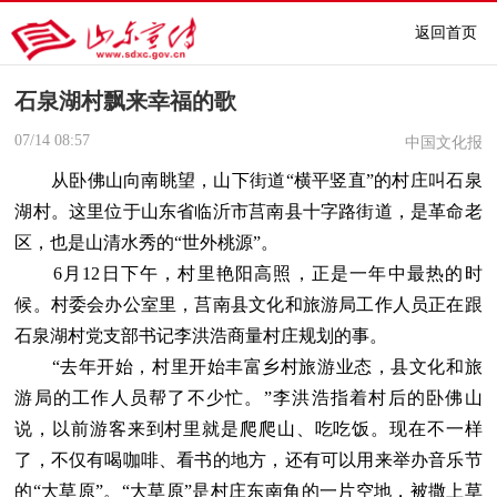
返回首页
石泉湖村飘来幸福的歌
07/14
08:57
中国文化报
从卧佛山向南眺望，山下街道“横平竖直”的村庄叫石泉
湖村。这里位于山东省临沂市莒南县十字路街道，是革命老
区，也是山清水秀的“世外桃源”。
6月12日下午，村里艳阳高照，正是一年中最热的时
候。村委会办公室里，莒南县文化和旅游局工作人员正在跟
石泉湖村党支部书记李洪浩商量村庄规划的事。
“去年开始，村里开始丰富乡村旅游业态，县文化和旅
游局的工作人员帮了不少忙。”李洪浩指着村后的卧佛山
说，以前游客来到村里就是爬爬山、吃吃饭。现在不一样
了，不仅有喝咖啡、看书的地方，还有可以用来举办音乐节
的“大草原”。“大草原”是村庄东南角的一片空地，被撒上草