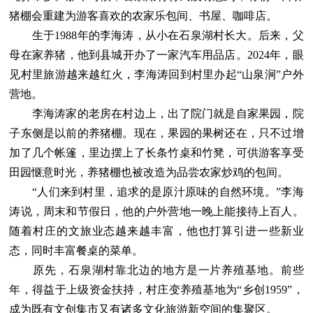
猪棚会重建为游客喜欢的农家乐包间、书屋、咖啡店。
生于1988年的李海涛，从小在石泉湖村长大。后来，父
母在家养猪，他到县城开办了一家汽车用品店。2024年，眼
见村里旅游越来越红火，李海涛回到村里办起“山泉涧”户外
营地。
李海涛家的老房在村边上，出了院门就是自家果园，院
子东侧是以前的养猪棚。现在，果园的果树还在，只不过增
加了几个帐篷，里边摆上了长条竹桌和竹凳，可供游客享受
田园惬意时光，养猪棚也被改造为品尝农家炒鸡的包间。
“人们来到村里，追求的是原汁原味的自然环境。”李海
涛说，周末和节假日，他的户外营地一晚上能接待上百人。
随着村庄的文旅业态越来越丰富，他也打算引进一些新业
态，同时丰富餐桌的菜单。
原先，石泉湖村靠北边的地方是一片养殖基地。前些
年，得益于上级资金扶持，村庄变养殖基地为“乡创1959”，
成为既有文创集市又有诸多文化旅游新空间的集聚区。