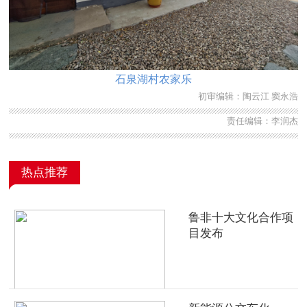
石泉湖村农家乐
初审编辑：陶云江 窦永浩
责任编辑：李润杰
热点推荐
鲁非十大文化合作项
目发布