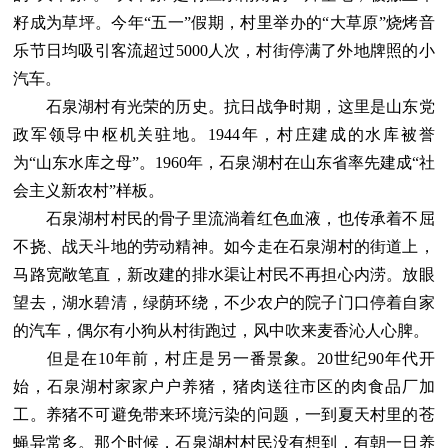
籽成为草坪。今年“五一”假期，村里举办的“大草原”烧烤音
乐节日均吸引客流超过5000人次，村街停满了外地牌照的小
汽车。
石泉湖村有光荣的历史。抗日战争时期，这里是山东党
政军领导中枢机关驻地。1944年，村庄建成的水库被誉
为“山东水库之母”。1960年，石泉湖村在山东省率先建成“社
会主义新农村”样板。
石泉湖村村民的骨子里流淌着红色血液，也传承着不屈
不挠、战天斗地的劳动精神。如今走在石泉湖村的街道上，
马路宽敞笔直，新改建的排水渠让村民不再担心内涝。放眼
望去，湖水碧清，绿荫环绕，不少农户的院子门口停着自家
的汽车，偶尔有小狗从村街跑过，风中吹来麦香沁人心脾。
但是在10年前，村庄是另一番景象。20世纪90年代开
始，石泉湖村家家户户养猪，猪肉送往市区的肉食品厂加
工。养猪不可避免带来环境污染的问题，一到夏天村里的苍
蝇异常多。那个时候，石泉湖村村民没有想到，有朝一日养