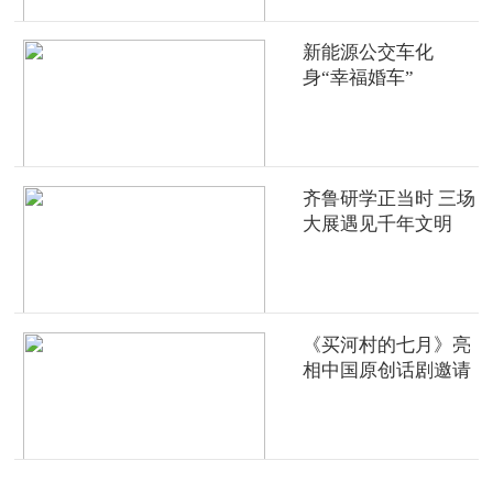
新能源公交车化
身“幸福婚车”
齐鲁研学正当时 三场
大展遇见千年文明
《买河村的七月》亮
相中国原创话剧邀请
展