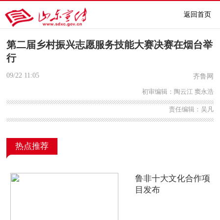
返回首页
第二届乡村振兴志愿服务技能大赛决赛在烟台举
行
09/22
11:05
齐鲁网
初审编辑：陶云江 窦永浩
责任编辑：吴凡
热点推荐
鲁非十大文化合作项
目发布