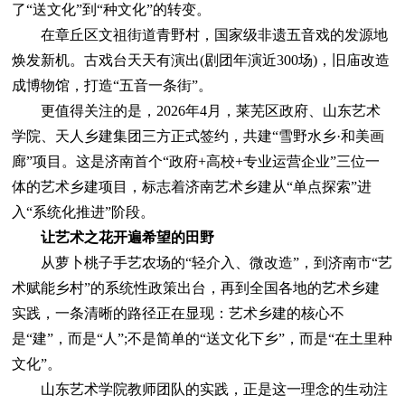
了“送文化”到“种文化”的转变。
在章丘区文祖街道青野村，国家级非遗五音戏的发源地
焕发新机。古戏台天天有演出(剧团年演近300场)，旧庙改造
成博物馆，打造“五音一条街”。
更值得关注的是，2026年4月，莱芜区政府、山东艺术
学院、天人乡建集团三方正式签约，共建“雪野水乡·和美画
廊”项目。这是济南首个“政府+高校+专业运营企业”三位一
体的艺术乡建项目，标志着济南艺术乡建从“单点探索”进
入“系统化推进”阶段。
让艺术之花开遍希望的田野
从萝卜桃子手艺农场的“轻介入、微改造”，到济南市“艺
术赋能乡村”的系统性政策出台，再到全国各地的艺术乡建
实践，一条清晰的路径正在显现：艺术乡建的核心不
是“建”，而是“人”;不是简单的“送文化下乡”，而是“在土里种
文化”。
山东艺术学院教师团队的实践，正是这一理念的生动注