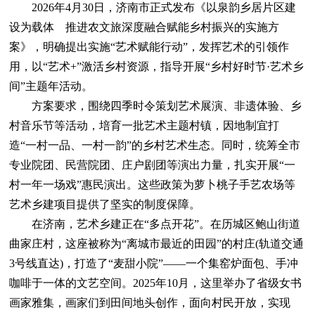
2026年4月30日，济南市正式发布《以泉韵乡居片区建
设为载体 推进农文旅深度融合赋能乡村振兴的实施方
案》，明确提出实施“艺术赋能行动”，发挥艺术的引领作
用，以“艺术+”激活乡村资源，指导开展“乡村好时节·艺术乡
间”主题年活动。
方案要求，围绕四季时令策划艺术展演、非遗体验、乡
村音乐节等活动，培育一批艺术主题村镇，因地制宜打
造“一村一品、一村一韵”的乡村艺术生态。同时，统筹全市
专业院团、民营院团、庄户剧团等演出力量，扎实开展“一
村一年一场戏”惠民演出。这些政策为萝卜桃子手艺农场等
艺术乡建项目提供了坚实的制度保障。
在济南，艺术乡建正在“多点开花”。在历城区鲍山街道
曲家庄村，这座被称为“离城市最近的田园”的村庄(轨道交通
3号线直达)，打造了“麦甜小院”——一个集窑炉面包、手冲
咖啡于一体的文艺空间。2025年10月，这里举办了省级女书
画家雅集，画家们到田间地头创作，面向村民开放，实现