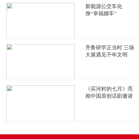
新能源公交车化
身“幸福婚车”
齐鲁研学正当时 三场
大展遇见千年文明
《买河村的七月》亮
相中国原创话剧邀请
展