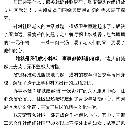
居民需要什么，服务就延伸到哪里。张麦荣迅速组织成
立社区党总支，带领成员们围绕居民最迫切的需求展开探
索。
针对社区老人的生活难题，省级卫生室建起来了，解决
了看病远、看病难的问题；老年餐厅飘出饭菜香，热气腾腾
的“一元午餐”——一菜一肉一汤，暖了老人们的胃，更暖了
他们的心。
“她就是我们的小棉袄，事事都替我们考虑。”
老人们提
起张麦荣，无不竖起大拇指。
省级标准幼儿园拔地而起，通村的校车和公交车每日穿
梭，解除了孩子上学和村民出行的后顾之忧。
办事不便？那就建起能“一次办好”的为民服务中心，让
群众省心省力。社区里还陆续建起了青少年活动中心、黄河
展区历史文化馆，丰富了居民的精神文化生活。
张麦荣带领社区干部建成合作社孵化中心。其中，草编
工艺合作社组织社区里60岁以上不便外出的妇女，从事屏风