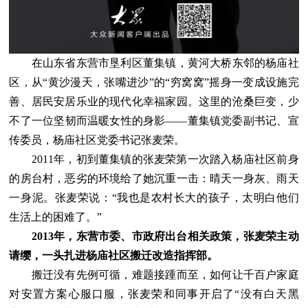
在山东省东营市垦利区董集镇，黄河大桥东邻的杨庙社
区，从“黄沙漫天，张嘴进沙”的“穷窝窝”摇身一变成设施完
善、居民安居乐业的现代化幸福家园。这里的沧桑巨变，少
不了一位坚韧而温暖女性的身影——董集镇党委副书记、宣
传委员，杨庙社区党委书记张麦荣。
2011年，初到董集镇的张麦荣第一次踏入杨庙社区前身
的房台村，恶劣的环境给了她沉重一击：晴天一身灰、雨天
一身泥。张麦荣说：“我也是农村长大的孩子，太明白他们
生活上的困难了。”
2013年，东营市委、市政府出台相关政策，张麦荣主动
请缨，一头扎进杨庙社区搬迁改造指挥部。
搬迁没有先例可循，难题接踵而至，如何让千百户家庭
对安置方案心服口服，张麦荣和同事开启了“没有白天黑