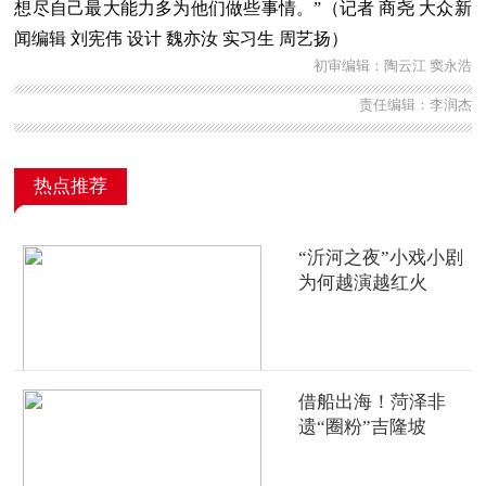
想尽自己最大能力多为他们做些事情。”（记者 商尧 大众新
闻编辑 刘宪伟 设计 魏亦汝 实习生 周艺扬）
初审编辑：陶云江 窦永浩
责任编辑：李润杰
热点推荐
“沂河之夜”小戏小剧
为何越演越红火
借船出海！菏泽非
遗“圈粉”吉隆坡