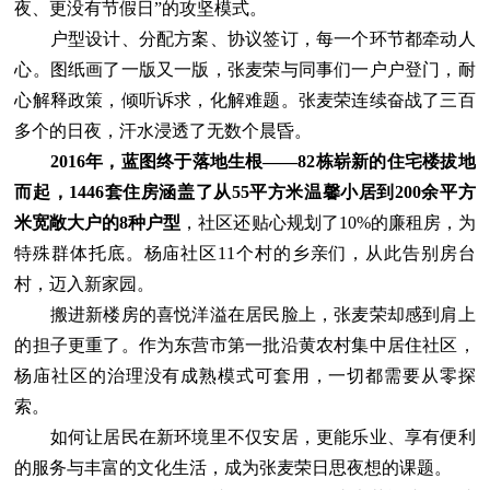
夜、更没有节假日”的攻坚模式。
户型设计、分配方案、协议签订，每一个环节都牵动人
心。图纸画了一版又一版，张麦荣与同事们一户户登门，耐
心解释政策，倾听诉求，化解难题。张麦荣连续奋战了三百
多个的日夜，汗水浸透了无数个晨昏。
2016年，蓝图终于落地生根——82栋崭新的住宅楼拔地
而起，1446套住房涵盖了从55平方米温馨小居到200余平方
米宽敞大户的8种户型
，社区还贴心规划了10%的廉租房，为
特殊群体托底。杨庙社区11个村的乡亲们，从此告别房台
村，迈入新家园。
搬进新楼房的喜悦洋溢在居民脸上，张麦荣却感到肩上
的担子更重了。作为东营市第一批沿黄农村集中居住社区，
杨庙社区的治理没有成熟模式可套用，一切都需要从零探
索。
如何让居民在新环境里不仅安居，更能乐业、享有便利
的服务与丰富的文化生活，成为张麦荣日思夜想的课题。