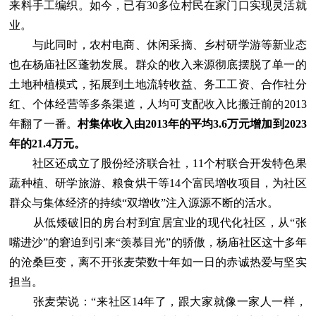
来料手工编织。如今，已有30多位村民在家门口实现灵活就
业。
与此同时，农村电商、休闲采摘、乡村研学游等新业态
也在杨庙社区蓬勃发展。群众的收入来源彻底摆脱了单一的
土地种植模式，拓展到土地流转收益、务工工资、合作社分
红、个体经营等多条渠道，人均可支配收入比搬迁前的2013
年翻了一番。
村集体收入由2013年的平均3.6万元增加到2023
年的21.4万元。
社区还成立了股份经济联合社，11个村联合开发特色果
蔬种植、研学旅游、粮食烘干等14个富民增收项目，为社区
群众与集体经济的持续“双增收”注入源源不断的活水。
从低矮破旧的房台村到宜居宜业的现代化社区，从“张
嘴进沙”的窘迫到引来“羡慕目光”的骄傲，杨庙社区这十多年
的沧桑巨变，离不开张麦荣数十年如一日的赤诚热爱与坚实
担当。
张麦荣说：“来社区14年了，跟大家就像一家人一样，