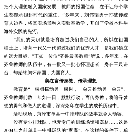
把个人理想融入国家发展；教师的报国使命，在于让每个学
生都能承担起时代的重任。”多年来，刘伟韬勇于打破传统
育人边界，将真实场景融入实验室教学，开创了学校本科生
海外实践的先河。
“我们的天职就是培育超过我们自己的人，所以在祖国
疆土上，培育一代又一代超过我们的优秀人才，是我们确立
的远大目标。”正如一位位“齐鲁最美教师”所说，多年来，在
齐鲁教师的队伍中，有一批又一批心怀理想者，身在三尺讲
台，却始终胸怀家国，为国育人。
美在言传身教、传承理想
教育是“一棵树摇动另一棵树，一朵云推动另一朵云”。
齐鲁教师们数十年如一日，默默行动，言传身教，将追寻梦
想的勇气和做人的道理，深深烙印在学生的成长历程中。
活动现场，菏泽市单县一中排球队的故事就令人动容。
没有专业排球队，也无专门的训练场馆和器材……这是
2004年之前单县一中排球队的“家底”。在这样的条件下，单