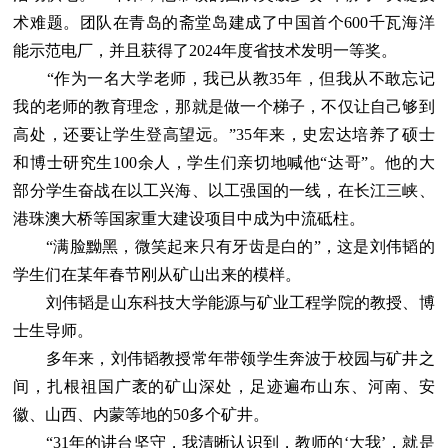
术难题。团队在青岛的斋堂岛建成了中国首个600千瓦海洋
能示范电厂，并且获得了2024年度省技术发明一等奖。
“作为一名大学老师，我已从教35年，但我从不敢忘记
我的老师的教育理念，那就是做一个梯子，不仅让自己够到
高处，还要让学生登高望远。”35年来，史宏达培养了硕士
和博士研究生100余人，学生们亲切地喊他“达哥”。他的大
部分学生奋战在以工兴海、以工强国的一线，在长江三峡、
港珠澳大桥等国家重大建设项目中成为中流砥柱。
“满脸黝黑，微笑起来只有牙齿是白的”，这是刘伟韬的
学生们在某年春节刚从矿山出来的模样。
刘伟韬是山东科技大学能源与矿业工程学院的教授、博
士生导师。
多年来，刘伟韬教授常年带领学生奔波于校园与矿井之
间，扎根祖国广袤的矿山深处，足迹遍布山东、河南、安
徽、山西、内蒙等地的50多个矿井。
“31年的讲台坚守，我清晰认识到，教师的‘大我’，就是