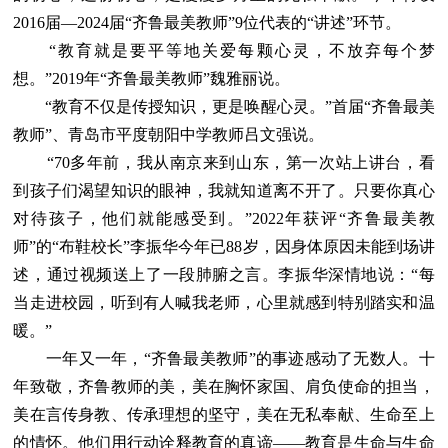
2016届—2024届“齐鲁最美教师”9位代表的“讲述”环节。
“教育就是要平等地关爱每颗心灵，不放弃每个梦
想。”2019年“齐鲁最美教师”魏雅丽说。
“教育不仅是传授知识，更是唤醒心灵。”首届“齐鲁最美
教师”、青岛市平度朝阳中学教师吕文强说。
“70多年前，我从南京来到山东，第一次站上讲台，看
到孩子们渴望知识的眼神，我就知道离不开了。只要你真心
对待孩子，他们就能感受到。”2022年获评“齐鲁最美教
师”的“布鞋校长”李振华今年已88岁，因身体原因未能到场讲
述，通过视频送上了一段肺腑之言。李振华深情地说：“每
当走进校园，听到有人喊我老师，心里就感到特别踏实和温
暖。”
一年又一年，“齐鲁最美教师”的事迹感动了无数人。十
年致敬，齐鲁教师的美，美在胸怀家国、肩负使命的担当，
美在言传身教、传承理想的坚守，美在无私奉献、生命至上
的情怀。他们用行动诠释教育的真谛——教育是生命与生命