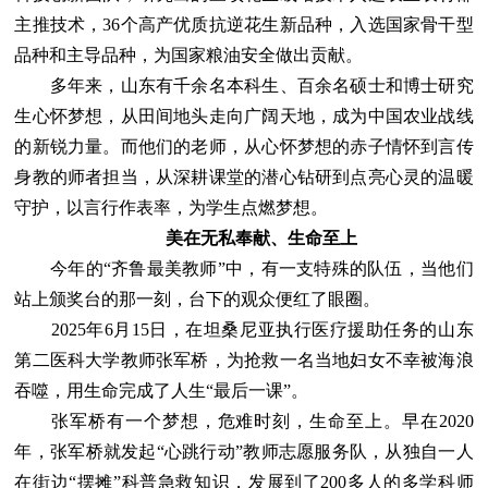
主推技术，36个高产优质抗逆花生新品种，入选国家骨干型
品种和主导品种，为国家粮油安全做出贡献。
多年来，山东有千余名本科生、百余名硕士和博士研究
生心怀梦想，从田间地头走向广阔天地，成为中国农业战线
的新锐力量。而他们的老师，从心怀梦想的赤子情怀到言传
身教的师者担当，从深耕课堂的潜心钻研到点亮心灵的温暖
守护，以言行作表率，为学生点燃梦想。
美在无私奉献、生命至上
今年的“齐鲁最美教师”中，有一支特殊的队伍，当他们
站上颁奖台的那一刻，台下的观众便红了眼圈。
2025年6月15日，在坦桑尼亚执行医疗援助任务的山东
第二医科大学教师张军桥，为抢救一名当地妇女不幸被海浪
吞噬，用生命完成了人生“最后一课”。
张军桥有一个梦想，危难时刻，生命至上。早在2020
年，张军桥就发起“心跳行动”教师志愿服务队，从独自一人
在街边“摆摊”科普急救知识，发展到了200多人的多学科师