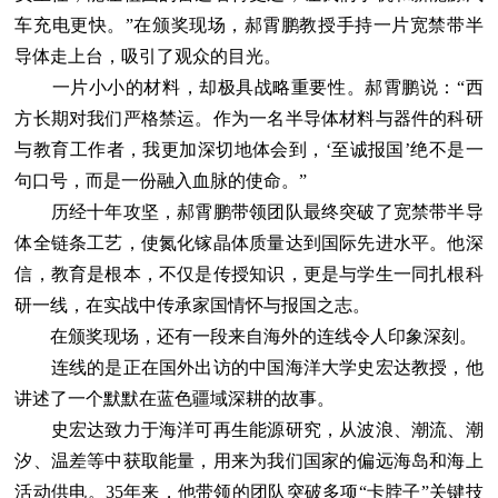
车充电更快。”在颁奖现场，郝霄鹏教授手持一片宽禁带半
导体走上台，吸引了观众的目光。
一片小小的材料，却极具战略重要性。郝霄鹏说：“西
方长期对我们严格禁运。作为一名半导体材料与器件的科研
与教育工作者，我更加深切地体会到，‘至诚报国’绝不是一
句口号，而是一份融入血脉的使命。”
历经十年攻坚，郝霄鹏带领团队最终突破了宽禁带半导
体全链条工艺，使氮化镓晶体质量达到国际先进水平。他深
信，教育是根本，不仅是传授知识，更是与学生一同扎根科
研一线，在实战中传承家国情怀与报国之志。
在颁奖现场，还有一段来自海外的连线令人印象深刻。
连线的是正在国外出访的中国海洋大学史宏达教授，他
讲述了一个默默在蓝色疆域深耕的故事。
史宏达致力于海洋可再生能源研究，从波浪、潮流、潮
汐、温差等中获取能量，用来为我们国家的偏远海岛和海上
活动供电。35年来，他带领的团队突破多项“卡脖子”关键技