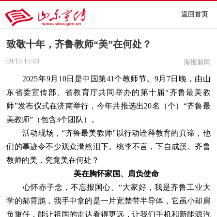
返回首页
致敬十年，齐鲁教师“美”在何处？
09/10
15:03
海报新闻
2025年9月10日是中国第41个教师节。9月7日晚，由山
东省委宣传部、省教育厅共同举办的第十届“齐鲁最美教
师”发布仪式在济南举行，今年共推选出20名（个）“齐鲁最
美教师”（包含3个团队）。
活动现场，“齐鲁最美教师”以行动诠释教育的真谛，他
们的事迹令不少观众潸然泪下。桃李不言，下自成蹊。齐鲁
教师的美，究竟美在何处？
美在胸怀家国、肩负使命
心怀赤子念，不忘报国心。“大家好，我是齐鲁工业大
学的郝霄鹏，我手中拿的是一片宽禁带半导体，它虽小却肩
负重任，能让祖国的雷达看得更远，让我们手机和新能源汽