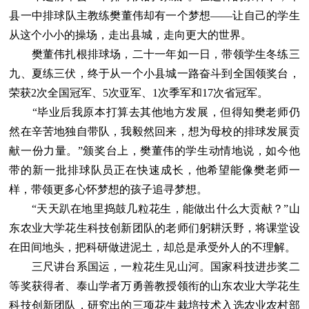
县一中排球队主教练樊董伟却有一个梦想——让自己的学生
从这个小小的操场，走出县城，走向更大的世界。
樊董伟扎根排球场，二十一年如一日，带领学生冬练三
九、夏练三伏，终于从一个小县城一路奋斗到全国领奖台，
荣获2次全国冠军、5次亚军、1次季军和17次省冠军。
“毕业后我原本打算去其他地方发展，但得知樊老师仍
然在辛苦地独自带队，我毅然回来，想为母校的排球发展贡
献一份力量。”颁奖台上，樊董伟的学生动情地说，如今他
带的新一批排球队员正在快速成长，他希望能像樊老师一
样，带领更多心怀梦想的孩子追寻梦想。
“天天趴在地里捣鼓几粒花生，能做出什么大贡献？”山
东农业大学花生科技创新团队的老师们躬耕沃野，将课堂设
在田间地头，把科研做进泥土，却总是承受外人的不理解。
三尺讲台系国运，一粒花生见山河。国家科技进步奖二
等奖获得者、泰山学者万勇善教授领衔的山东农业大学花生
科技创新团队，研究出的三项花生栽培技术入选农业农村部