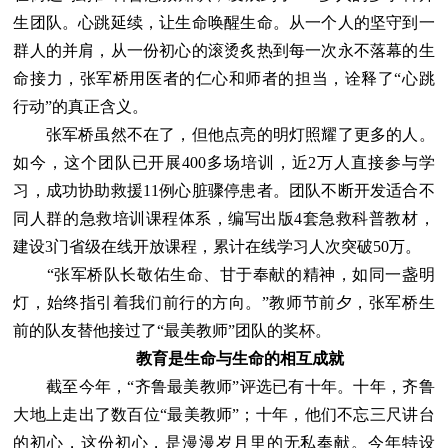
生团队。心跳延续，让生命唤醒生命。从一个人的坚守到一
群人的并肩，从一份初心的滚烫炙热到每一次永不落幕的生
命接力，张军桥用医者的仁心和师者的担当，诠释了“心跳
行动”的真正含义。
张军桥虽然不在了，但他点亮的明灯照耀了更多的人。
如今，这个团队已开展400多场培训，近2万人直接参与学
习，成功协助救援11例心脏骤停患者。团队不断开发适合不
同人群的急救培训课程体系，编写出版4套急救科普教材，
建设3门省级在线开放课程，累计在线学习人次突破50万。
“张军桥队长敬佑生命、甘于奉献的精神，如同一盏明
灯，始终指引着我们前行的方向。”教师节前夕，张军桥生
前的队友替他接过了“最美教师”团队的奖杯。
教育是生命与生命的相互成就
截至今年，“齐鲁最美教师”评选已有十年。十年，齐鲁
大地上走出了数百位“最美教师”；十年，他们不忘三尺讲台
的初心，这份初心，是漫漫岁月里的无私奉献。今年特设