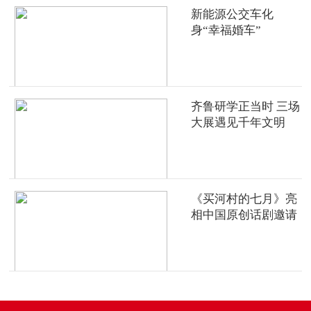
新能源公交车化
身“幸福婚车”
齐鲁研学正当时 三场
大展遇见千年文明
《买河村的七月》亮
相中国原创话剧邀请
展