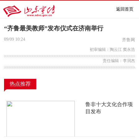
返回首页
“齐鲁最美教师”发布仪式在济南举行
09/09
10:24
齐鲁网
初审编辑：陶云江 窦永浩
责任编辑：李润杰
热点推荐
鲁非十大文化合作项
目发布