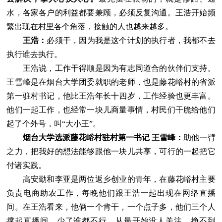
水，各家各户的利益都要兼顾，必须反复沟通。王浩开始频
繁出现在村里各个角落，接触的人也越来越多。
王浩：
必须干，因为我是这个计划的执行者，我都不去
执行谁去执行。
王浩说，工作干得顺是因为有志同道合的伙伴们支持。
王雪峰是在烟台大学团委就职的老师，也是藤花峪村的省派
第一驻村书记，他比王浩年长十四岁，工作经验也更丰富。
他们一起工作，也经常一块儿商量事情，村民们干脆给他们
起了个外号，叫“大小王”。
烟台大学选派藤花峪村驻村第一书记 王雪峰：
助他一臂
之力，把我好的想法能够跟他一块儿共享，可行的一起把它
付诸实践。
高安勤和李亚是两位返乡创业的青年，在藤花峪村主要
负责电商助农工作，每晚他们跟王浩一起出现在网络直播
间。在王浩看来，他俩一个肯干，一个点子多，他们三个人
撑起直播间，少了谁都不行。从最开始没人关注、挣不到