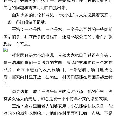
在一起，先听村委汇报上一阶段完成的工作，再把大家各自
关心的问题和需求明明白白提出来。
面对大家的讨论和意见，“大小王”两人先没急着表态，
一条一条详细做了记录。
王浩：
一个是路，一个是水，一个是老百姓的一些家前
屋后的事。我在做事的过程中，还是比较公道的，老百姓就
想要一个态度。
帮村民解决大小难事儿，带领大家把日子过得有奔头，
是王浩和同事们一直努力的方向。藤花峪村和周边三个村连
成片，正在推进新的农文旅项目。王浩想着，项目建成之
后，抓紧向村里开放一些岗位，村民们还能在周围卖起土特
产。
边走边想，成了王浩平日里的实时状态。他的心里，没
有多么远大的规划，却总是被一个个简单朴实的愿望装满。
王浩：
愿村里面老人能够安康，小孩能够快快乐乐，能
够想吃啥就能吃到啥。让他们在村里面可以赚一点钱。不是