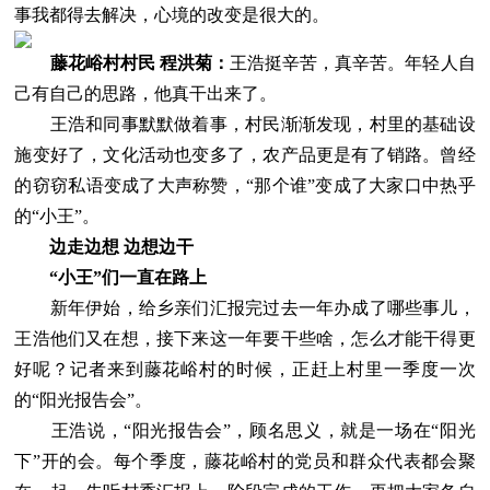
事我都得去解决，心境的改变是很大的。
藤花峪村村民 程洪菊：
王浩挺辛苦，真辛苦。年轻人自
己有自己的思路，他真干出来了。
王浩和同事默默做着事，村民渐渐发现，村里的基础设
施变好了，文化活动也变多了，农产品更是有了销路。曾经
的窃窃私语变成了大声称赞，“那个谁”变成了大家口中热乎
的“小王”。
边走边想 边想边干
“小王”们一直在路上
新年伊始，给乡亲们汇报完过去一年办成了哪些事儿，
王浩他们又在想，接下来这一年要干些啥，怎么才能干得更
好呢？记者来到藤花峪村的时候，正赶上村里一季度一次
的“阳光报告会”。
王浩说，“阳光报告会”，顾名思义，就是一场在“阳光
下”开的会。每个季度，藤花峪村的党员和群众代表都会聚