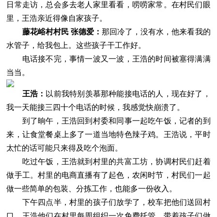
日常走访，总会多去老人家里看看，唠唠家常。在村民们眼
里，王浩亲近得像自家孩子。
藤花峪村村民 张德爱：
那回冷了，没有水，他来看我的
水管子，给我包上。这些孩子干工作好。
电话接不完，事情一波又一波，王浩的时间被塞得满满
当当。
王浩：
以前我特别羡慕那种能接电话的人，现在好了，
我一天能接三四十个电话的时候，我感觉快崩溃了。
到了晌午，王浩回到村委和同事一起吃午饭，记者的到
来，让食堂餐桌上多了一道当地特色辣子鸡。王浩说，平时
太忙的话可能只来得及吃个泡面。
吃过午饭，王浩就到村里的共富工坊，协调村民们赶着
做手工。村里的电商直播有了起色，农闲时节，村民们一起
做一些简单的包装、分拣工作，也能多一份收入。
下午四点半，村里的孩子们放学了，校车把他们送回村
口。王浩他们在村里每周组织一次免费托管，带着孩子们做