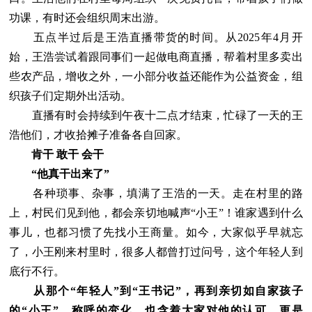
功课，有时还会组织周末出游。
五点半过后是王浩直播带货的时间。从2025年4月开
始，王浩尝试着跟同事们一起做电商直播，帮着村里多卖出
些农产品，增收之外，一小部分收益还能作为公益资金，组
织孩子们定期外出活动。
直播有时会持续到午夜十二点才结束，忙碌了一天的王
浩他们，才收拾摊子准备各自回家。
肯干 敢干 会干
“他真干出来了”
各种琐事、杂事，填满了王浩的一天。走在村里的路
上，村民们见到他，都会亲切地喊声“小王”！谁家遇到什么
事儿，也都习惯了先找小王商量。如今，大家似乎早就忘
了，小王刚来村里时，很多人都曾打过问号，这个年轻人到
底行不行。
从那个“年轻人”到“王书记”，再到亲切如自家孩子
的“小王”，称呼的变化，也含着大家对他的认可，更是