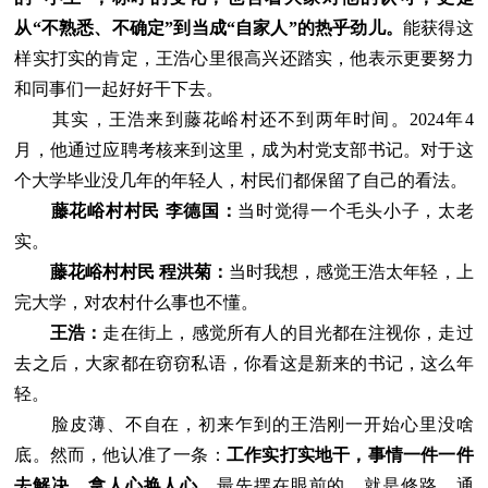
从“不熟悉、不确定”到当成“自家人”的热乎劲儿。
能获得这
样实打实的肯定，王浩心里很高兴还踏实，他表示更要努力
和同事们一起好好干下去。
其实，王浩来到藤花峪村还不到两年时间。2024年4
月，他通过应聘考核来到这里，成为村党支部书记。对于这
个大学毕业没几年的年轻人，村民们都保留了自己的看法。
藤花峪村村民 李德国：
当时觉得一个毛头小子，太老
实。
藤花峪村村民 程洪菊：
当时我想，感觉王浩太年轻，上
完大学，对农村什么事也不懂。
王浩：
走在街上，感觉所有人的目光都在注视你，走过
去之后，大家都在窃窃私语，你看这是新来的书记，这么年
轻。
脸皮薄、不自在，初来乍到的王浩刚一开始心里没啥
底。然而，他认准了一条：
工作实打实地干，事情一件一件
去解决，拿人心换人心。
最先摆在眼前的，就是修路、通