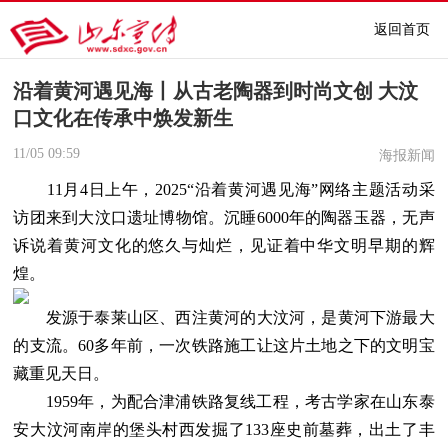
返回首页
沿着黄河遇见海丨从古老陶器到时尚文创 大汶
口文化在传承中焕发新生
11/05
09:59
海报新闻
11月4日上午，2025“沿着黄河遇见海”网络主题活动采
访团来到大汶口遗址博物馆。沉睡6000年的陶器玉器，无声
诉说着黄河文化的悠久与灿烂，见证着中华文明早期的辉
煌。
发源于泰莱山区、西注黄河的大汶河，是黄河下游最大
的支流。60多年前，一次铁路施工让这片土地之下的文明宝
藏重见天日。
1959年，为配合津浦铁路复线工程，考古学家在山东泰
安大汶河南岸的堡头村西发掘了133座史前墓葬，出土了丰