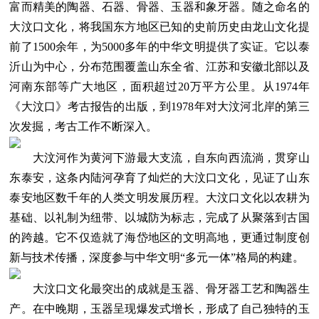
富而精美的陶器、石器、骨器、玉器和象牙器。随之命名的
大汶口文化，将我国东方地区已知的史前历史由龙山文化提
前了1500余年，为5000多年的中华文明提供了实证。它以泰
沂山为中心，分布范围覆盖山东全省、江苏和安徽北部以及
河南东部等广大地区，面积超过20万平方公里。从1974年
《大汶口》考古报告的出版，到1978年对大汶河北岸的第三
次发掘，考古工作不断深入。
大汶河作为黄河下游最大支流，自东向西流淌，贯穿山
东泰安，这条内陆河孕育了灿烂的大汶口文化，见证了山东
泰安地区数千年的人类文明发展历程。大汶口文化以农耕为
基础、以礼制为纽带、以城防为标志，完成了从聚落到古国
的跨越。它不仅造就了海岱地区的文明高地，更通过制度创
新与技术传播，深度参与中华文明“多元一体”格局的构建。
大汶口文化最突出的成就是玉器、骨牙器工艺和陶器生
产。在中晚期，玉器呈现爆发式增长，形成了自己独特的玉