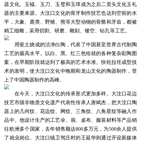
器文化。玉钺、玉刀、玉璧和玉璋成为之后二里头文化玉礼
器的主要来源。大汶口文化的骨牙制作技艺也达到空前的水
平，大象、鹿类、野猪、熊等大型动物的骨骼和牙齿，都被
精工细雕，采用切割、研磨、雕刻、镂空、钻孔等工艺。
用瓷土烧成的洁净白陶，代表了中国甚至世界古代制陶
工艺的最高水平。以白、黑、红三色绘就的各种复杂彩陶图
案，在早期阶段就达到了极高的艺术水准。快轮拉坯成型技
术的发明，使大汶口文化中晚期和龙山文化的陶器制作，登
上了中国陶器制作的高峰。
在今天，大汶口文化的传承形式更加多样。大汶口花边
技艺市级非物质文化遗产代表性传承人唐斌杰，把大汶口陶
器上的几何纹、花边纹、网纹、三角纹、八角星纹等融入作
品中。他设计生产的工艺伞、扇、桌布、服装材料等产品销
往欧洲多个国家，去年销售额达800多万元，为500余人提供
了就业岗位。大汶口镇卫驾庄村的王延华则通过开设新媒体