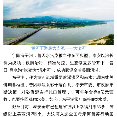
黄河下游最大支流——大汶河
宁阳海子河，曾因水污染被当作负面典型。泰安以河长
制为统领，铁腕治污、精准防控、生态修复多管齐下，昔
日“臭水沟”蜕变为“清水河”，成功获评全省美丽河湖。
东平湖，作为黄河流域重要蓄滞洪区和南水北调东线关
键调蓄枢纽，曾因非法采砂千疮百孔。泰安市委、市政府果
断决策，对砂资源实行扎口管理，宁可每年舍弃8亿元营
收，也要换回鸥翔水美。如今，东平湖常年保持Ⅲ类水质。
截至目前，泰安全市已创建省级以上幸福河湖33条、省
级以上美丽河湖5个。大汶河入选全国母亲河复苏行动案