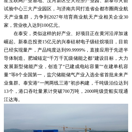
星互联网产业基地、汶河新区空天经济产业园、新泰市火箭
试验中心三大产业园区，与济南共同打造省会都市圈商业航
天产业集群，力争到2027年培育商业航天产业相关企业30
家，营业收入达到100亿元。
在泰安，类似这样的好产业、好项目正在黄河沿岸加速
崛起。新泰总投资15亿元的兴泰硅材电子级硅烷项目，目前
已经实现量产，产品纯度达到99.9999%，直接应用于先进半
导体制造。肥城锚定“千万千瓦级储能之都”建设目标，大力
发展新型储能产业，创造了“已建成电站容量”“在建单机容
量”等8个全国第一，盐穴储能储气产业入选全省首批未来产
业集群。泰安港“一闸两线三港”初步构建，千吨级泊位达到
13个，港口吞吐量累计突破700万吨，2000吨级货船实现通
江达海。