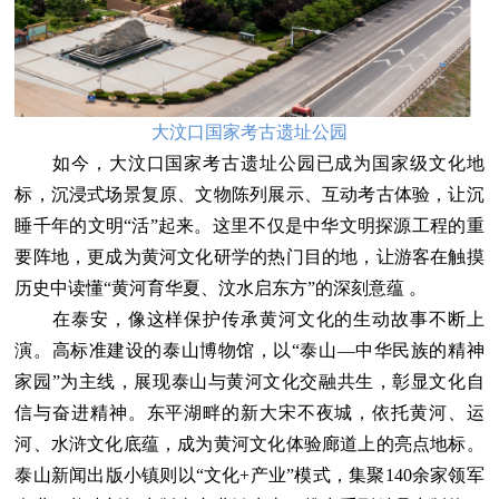
大汶口国家考古遗址公园
如今，大汶口国家考古遗址公园已成为国家级文化地
标，沉浸式场景复原、文物陈列展示、互动考古体验，让沉
睡千年的文明“活”起来。这里不仅是中华文明探源工程的重
要阵地，更成为黄河文化研学的热门目的地，让游客在触摸
历史中读懂“黄河育华夏、汶水启东方”的深刻意蕴 。
在泰安，像这样保护传承黄河文化的生动故事不断上
演。高标准建设的泰山博物馆，以“泰山—中华民族的精神
家园”为主线，展现泰山与黄河文化交融共生，彰显文化自
信与奋进精神。东平湖畔的新大宋不夜城，依托黄河、运
河、水浒文化底蕴，成为黄河文化体验廊道上的亮点地标。
泰山新闻出版小镇则以“文化+产业”模式，集聚140余家领军