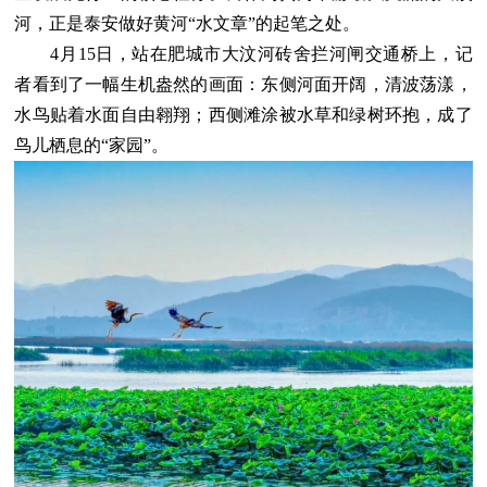
河，正是泰安做好黄河“水文章”的起笔之处。
4月15日，站在肥城市大汶河砖舍拦河闸交通桥上，记
者看到了一幅生机盎然的画面：东侧河面开阔，清波荡漾，
水鸟贴着水面自由翱翔；西侧滩涂被水草和绿树环抱，成了
鸟儿栖息的“家园”。