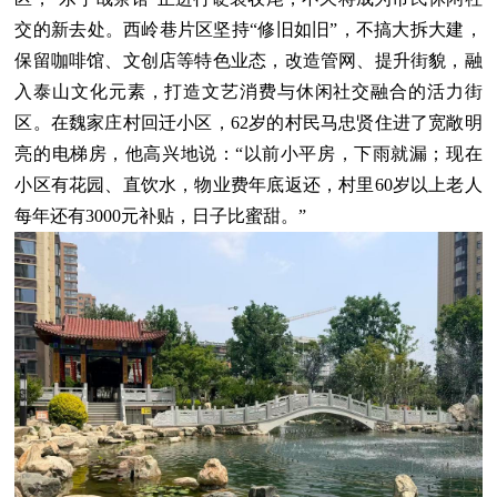
交的新去处。西岭巷片区坚持“修旧如旧”，不搞大拆大建，
保留咖啡馆、文创店等特色业态，改造管网、提升街貌，融
入泰山文化元素，打造文艺消费与休闲社交融合的活力街
区。在魏家庄村回迁小区，62岁的村民马忠贤住进了宽敞明
亮的电梯房，他高兴地说：“以前小平房，下雨就漏；现在
小区有花园、直饮水，物业费年底返还，村里60岁以上老人
每年还有3000元补贴，日子比蜜甜。”