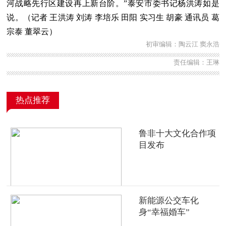
河战略先行区建设再上新台阶。”泰安市委书记杨洪涛如是
说。（记者 王洪涛 刘涛 李培乐 田阳
实习生 胡豪 通讯员 葛
宗泰 董翠云）
初审编辑：陶云江 窦永浩
责任编辑：王琳
热点推荐
鲁非十大文化合作项
目发布
新能源公交车化
身“幸福婚车”