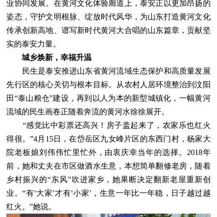
业协同发展。在黄河文化体验廊道上，泰安正以更加昂扬的
姿态，守护文明根脉、绽放时代风华，为山东打造黄河文化
传承创新高地、谱写新时代黄河大合唱的山东篇章，贡献坚
实的泰安力量。
城乡焕新，幸福升温
民生是泰安推进山东省黄河流域生态保护和高质量发展
先行区的核心关切与根本目标。从农村人居环境整治到汶阳
田“泰山粮仓”建设，再到以人为本的新型城镇化，一幅黄河
流域的民生画卷正随着奔流的黄河水徐徐展开。
“感觉比中彩票还高兴！房子盖起来了，农家乐也红火
得很。”4月15日，在岱岳区九女峰片区的东西门村，杨家大
院老板娘刘伟伟忙里忙外，由衷庆幸当年的选择。2018年
前，她和丈夫在市区做酒水生意，本想简单翻修老房，随着
乡村振兴的“东风”吹进家乡，她果断决定翻新老屋重新创
业。“有‘大家’才有‘小家’，生意一年比一年稳，日子越过越
红火。”她说。