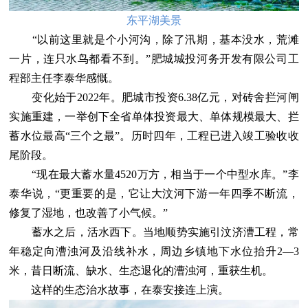
东平湖美景
“以前这里就是个小河沟，除了汛期，基本没水，荒滩
一片，连只水鸟都看不到。”肥城城投河务开发有限公司工
程部主任李泰华感慨。
变化始于2022年。肥城市投资6.38亿元，对砖舍拦河闸
实施重建，一举创下全省单体投资最大、单体规模最大、拦
蓄水位最高“三个之最”。历时四年，工程已进入竣工验收收
尾阶段。
“现在最大蓄水量4520万方，相当于一个中型水库。”李
泰华说，“更重要的是，它让大汶河下游一年四季不断流，
修复了湿地，也改善了小气候。”
蓄水之后，活水西下。当地顺势实施引汶济漕工程，常
年稳定向漕浊河及沿线补水，周边乡镇地下水位抬升2—3
米，昔日断流、缺水、生态退化的漕浊河，重获生机。
这样的生态治水故事，在泰安接连上演。