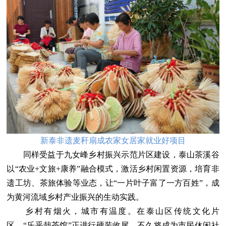
新泰非遗麦秆扇成农家女居家就业好项目
同样受益于九女峰乡村振兴示范片区建设，泰山茶溪谷
以“农业+文旅+康养”融合模式，激活乡村闲置资源，培育非
遗工坊、茶旅体验等业态，让“一片叶子富了一方百姓”，成
为黄河流域乡村产业振兴的生动实践。
乡村有烟火，城市有温度。在泰山区传统文化片
区，“乐乎哉茶馆”正进行硬装收尾，不久将成为市民休闲社