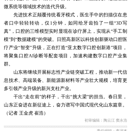
微系统等领域技术的迭代升级。
先进技术正颠覆传统看牙模式，医生手中的扫描仪在患
者口中轻轻转动，仅1分钟，如同给牙齿拍了一组“3D写
真”，口腔的三维模型实时显现在诊疗屏上，实现从“手工制
模”到“数据建模”的突破。日照高新区以科技创新驱动口腔医
疗产业“智变”升级，正在打造“亚太数字口腔创新港”项目，
将聚集口腔AI诊断等配套项目，加速构建数字口腔产业集
群。
山东将继续开展标志性产业链突破工程，推动新一代信
息技术、高端装备、新能源新材料等产业壮大规模，培育更
多引领产业升级的新兴支柱产业。
干出“走在前”的样子，干出“挑大梁”的担当。春日里，
山东正奋进在新征途上，奋力谱写中国式现代化山东篇章。
（记者 王金虎 崔浩）
初审编辑：陶云江 窦永浩
责任编辑：李润杰