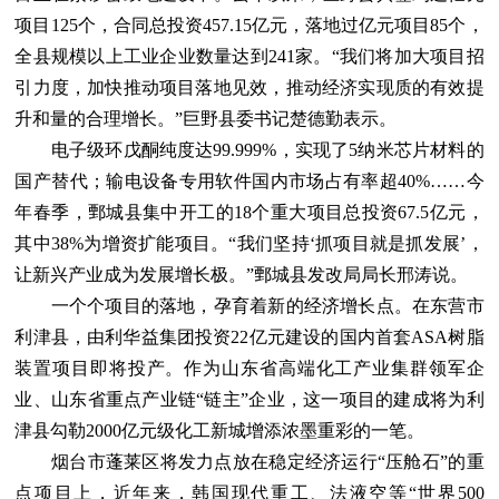
项目125个，合同总投资457.15亿元，落地过亿元项目85个，
全县规模以上工业企业数量达到241家。“我们将加大项目招
引力度，加快推动项目落地见效，推动经济实现质的有效提
升和量的合理增长。”巨野县委书记楚德勤表示。
电子级环戊酮纯度达99.999%，实现了5纳米芯片材料的
国产替代；输电设备专用软件国内市场占有率超40%……今
年春季，鄄城县集中开工的18个重大项目总投资67.5亿元，
其中38%为增资扩能项目。“我们坚持‘抓项目就是抓发展’，
让新兴产业成为发展增长极。”鄄城县发改局局长邢涛说。
一个个项目的落地，孕育着新的经济增长点。在东营市
利津县，由利华益集团投资22亿元建设的国内首套ASA树脂
装置项目即将投产。作为山东省高端化工产业集群领军企
业、山东省重点产业链“链主”企业，这一项目的建成将为利
津县勾勒2000亿元级化工新城增添浓墨重彩的一笔。
烟台市蓬莱区将发力点放在稳定经济运行“压舱石”的重
点项目上，近年来，韩国现代重工、法液空等“世界500