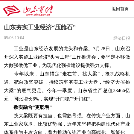
返回首页
山东夯实工业经济“压舱石”
05/06
10:04
经济日报
工业是山东经济发展的龙头和脊梁。3月28日，山东召
开深入实施工业经济“头号工程”工作推进会，要坚定不移做
大做强做优工业，为现代化强省建设提供强力支撑。
今年以来，山东锚定“走在前、挑大梁”，抢抓战略机
遇、靶向攻坚突破，持续筑牢夯实工业大盘，“经济大省挑
大梁”的底气更足。今年一季度，山东省生产总值23466亿
元，同比增长6%，实现“开门稳”“开门红”。
数实融合“更聪明”
挑大梁既要有担当，也需筋骨强。在传统产业方面，山
东工业家底厚、比较优势强，近年来坚持把构建现代化产业
体系作为主攻方向，着力推动传统产业向高端化、智能化、