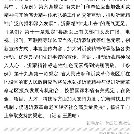
其中，《条例》第六条规定“有关部门和单位应当加强沂蒙
精神与其他伟大精神传承弘扬工作的交流互动，推动沂蒙精
神广泛传播和深入发展”，沂蒙精神“走出去”的底气更足。
《条例》第十一条规定“县级以上有关部门以及广播、电
视、报刊、互联网等媒体应当依托沂蒙红嫂等红色元素，创
新宣传方式，丰富宣传内容，加大对沂蒙精神传承弘扬各类
活动、优秀典型和先进事迹的宣传、宣讲，推动沂蒙精神深
入人心”，沂蒙精神标志性红色元素得到法规明确。《条
例》第十九条第一款规定“省人民政府和沂蒙革命老区所在
地设区的市人民政府应当将传承弘扬沂蒙精神与促进沂蒙革
命老区振兴发展有机融合，按照国家和省有关规定，在资
金、项目、人才、科技等方面加大支持力度，完善帮扶工作
机制，促进沂蒙革命老区经济社会高质量发展”，畅通了向
上争取支持的渠道。（记者 王思晴）
初审编辑：陶云江 窦永浩
责任编辑：李润杰