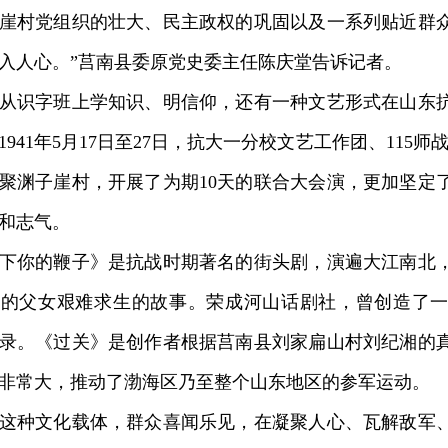
崖村党组织的壮大、民主政权的巩固以及一系列贴近群
入人心。”莒南县委原党史委主任陈庆堂告诉记者。
识字班上学知识、明信仰，还有一种文艺形式在山东抗
1941年5月17日至27日，抗大一分校文艺工作团、115师战
聚渊子崖村，开展了为期10天的联合大会演，更加坚定
和志气。
你的鞭子》是抗战时期著名的街头剧，演遍大江南北，
的父女艰难求生的故事。荣成河山话剧社，曾创造了一
录。《过关》是创作者根据莒南县刘家扁山村刘纪湘的
非常大，推动了渤海区乃至整个山东地区的参军运动。
种文化载体，群众喜闻乐见，在凝聚人心、瓦解敌军、