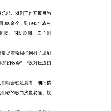
俱乐部。戏剧工作开展最为
300余个，到1945年农村
南剧团、国防剧团、庄户剧
常提着糨糊桶到村子里刷
参加妇救会”、“反对压迫妇
们就会驻足观看、细细揣
她们教的歌曲浅显易懂、旋