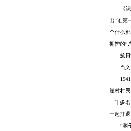
《识字
出“谁第
个什么部
拥护的“
抗日
当文化
1941
崖村村民
一千多名
一起打退
“渊子