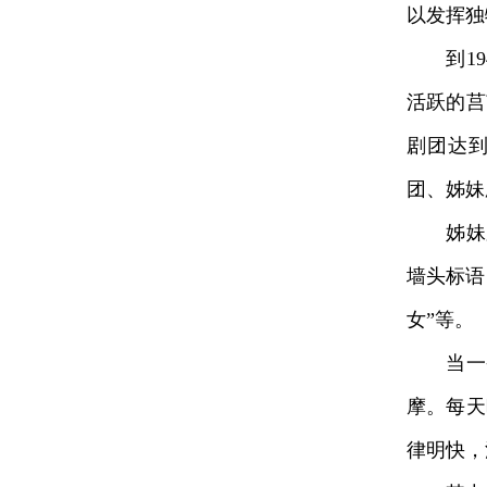
以发挥独
到194
活跃的莒
剧团达到
团、姊妹
姊妹剧
墙头标语
女”等。
当一条
摩。每天
律明快，