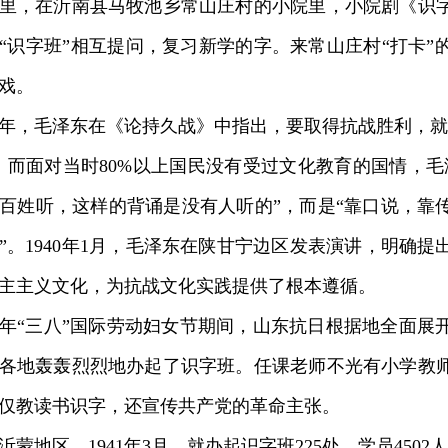
，在沂南县马牧池乡常山庄村的小院里，小院剧《识字
“识字班”相互提问，复习新学的字。来常山庄村“打卡”
戏。
年，毛泽东在《论持久战》中指出，要取得抗战胜利，就
。而面对当时80%以上国民没有受过文化教育的国情，毛
百姓听，这样的背诵是没有人听的”，而是“靠口说，靠
”。1940年1月，毛泽东在陕甘宁边区发表演讲，明确
主主义文化，为抗战文化实践提供了根本遵循。
年“三八”国际劳动妇女节期间，山东抗日根据地全面展
各地轰轰烈烈地办起了识字班。任课老师不光有小学教
仅教读书识字，还宣传共产党的革命主张。
地区，1941年3月，就办起识字班225处，学员4502