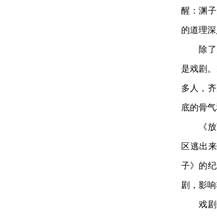
醒：渊子
的道理深
除了从
是戏剧。
多人，齐
底的骨气
《放下
区逃出来
子》的纪
剧，影响
戏剧这