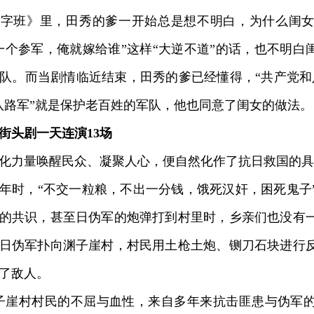
班》里，田秀的爹一开始总是想不明白，为什么闺女
一个参军，俺就嫁给谁”这样“大逆不道”的话，也不明白
队。而当剧情临近结束，田秀的爹已经懂得，“共产党和
八路军”就是保护老百姓的军队，他也同意了闺女的做法。
街头剧一天连演13场
力量唤醒民众、凝聚人心，便自然化作了抗日救国的具
年时，“不交一粒粮，不出一分钱，饿死汉奸，困死鬼子
的共识，甚至日伪军的炮弹打到村里时，乡亲们也没有一丝
日伪军扑向渊子崖村，村民用土枪土炮、铡刀石块进行
了敌人。
崖村村民的不屈与血性，来自多年来抗击匪患与伪军的