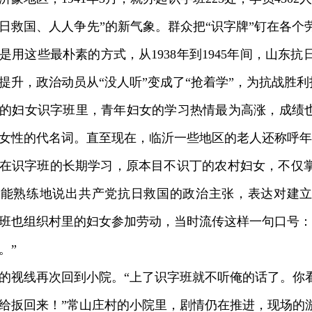
日救国、人人争先”的新气象。群众把“识字牌”钉在各个
是用这些最朴素的方式，从1938年到1945年间，山东
提升，政治动员从“没人听”变成了“抢着学”，为抗战胜
妇女识字班里，青年妇女的学习热情最为高涨，成绩也
女性的代名词。直至现在，临沂一些地区的老人还称呼年
识字班的长期学习，原本目不识丁的农村妇女，不仅掌
还能熟练地说出共产党抗日救国的政治主张，表达对建
班也组织村里的妇女参加劳动，当时流传这样一句口号：
。”
视线再次回到小院。“上了识字班就不听俺的话了。你
给扳回来！”常山庄村的小院里，剧情仍在推进，现场的