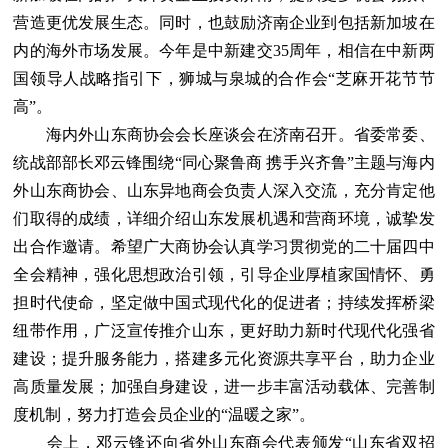
营造更优发展生态。同时，也鼓励济南企业到包括新加坡在
内的海外市场发展。今年是中新建交35周年，相信在中新两
国领导人战略指引下，狮城与泉城的合作会“芝麻开花节节
高”。
海内外山东商协会会长座谈会在济南召开。省委常委、
统战部部长邓云锋围绕“同心聚鲁商 携手兴齐鲁”主题与海内
外山东商协会、山东异地商会负责人深入交流，充分肯定他
们取得的成绩，详细介绍山东发展机遇和营商环境，诚挚发
出合作邀请。希望广大商协会认真学习贯彻党的二十届四中
全会精神，强化思想政治引领，引导企业厚植家国情怀、勇
担时代使命，坚定做中国式现代化的促进者；持续发挥桥梁
纽带作用，广泛宣传推介山东，更好助力新时代现代化强省
建设；提升服务能力，搭建多元化资源共享平台，助力企业
高质量发展；加强自身建设，进一步丰富活动载体、完善制
度机制，努力打造会员企业的“温暖之家”。
会上，邓云锋还向省外山东商会代表颁发“山东省双招