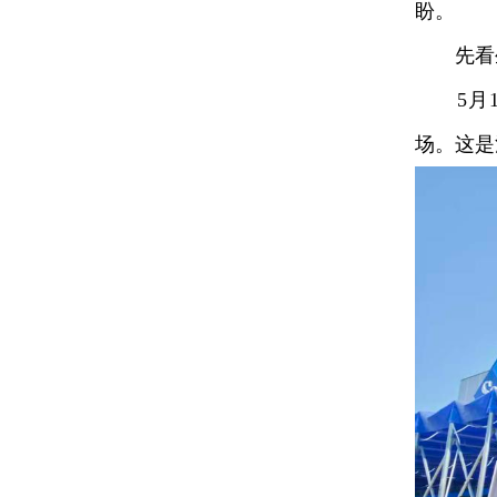
盼。
先看生
5月1
场。这是