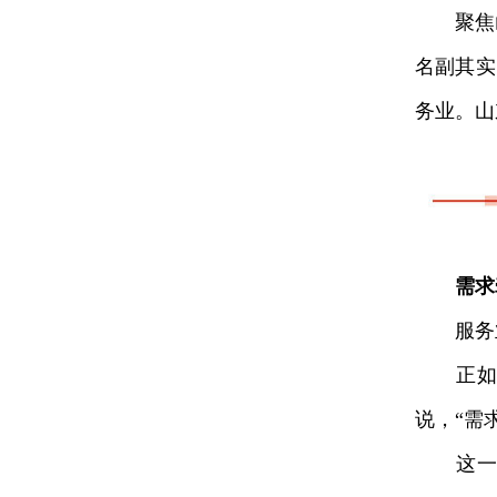
聚焦山东
名副其实
务业。山
需求
服务业
正如习
说，“需
这一“