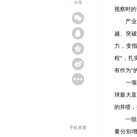
分享
视察时的
产业升
越、突
力，变
程”，扎
有作为”
一项项“
球最大直
的井喷，
一组组
手机查看
量分别增