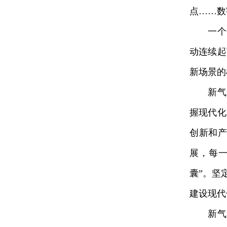
点……数
一个个
动连续起
新场景的
新气象
握现代化
创新和
展，每
囊”。坚
建设现代
新气象