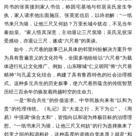
尚书的张英接到家人书信，称因宅基地与邻居吴氏发生争
执，家人请求他出面施压。张英览信后，以诗劝解：“一纸
书来只为墙，让他三尺又何妨？万里长城今犹在，不见当年
秦始皇。”家人悟其深意，主动退让三尺筑墙；吴氏见状深
受感动，亦退让三尺，遂成“六尺巷”的美谈。
如今，六尺巷的故事已从具体的邻里纠纷解决方案升华
为具有普遍意义的文化符号，全国多地纷纷以“六尺巷”为载
体进行礼让文化推广。例如，山东聊城“仁义胡同”将“六尺巷
精神”与孔孟文化结合，构建了具有鲁西特色的社会治理模
式。这种多元共生的历史叙事，使六尺巷所蕴含的传统智慧
历经三百余年仍焕发着跨越时空的生命力。
一是“和合共生”的价值追求。中华民族向来有“以和为
贵”的伦理传统。《礼记》言“大道之行，天下为公”，《周
易》中强调“保合太和”，皆指向以和谐为终极目标的治理理
想。“一纸书来只为墙，让他三尺又何妨”的行为选择换来了
邻里之间的和谐相处，这种高度的道德自觉本质上就是“和