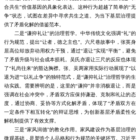
合共生”价值基因的具象化表达。这种行为超越了简单的“无
争”状态，试图在差异中寻求共生之道。为当下基层治理提
供了矛盾化解的借鉴范本。
二是“谦抑礼让”的治理哲学。中华传统文化强调“礼”的
行为规范，提出“让者，德之主也”。六尺巷故事中，张英身
居高位却放弃动用权力干预，通过“退让”实现“平衡”，避免
了矛盾升级与社会成本损耗。吴氏亦退让三尺的反应也体现
了“礼尚往来”的豁达胸襟。张、吴两家用实际行动展现了“以
退为进”“以礼止争”的独特范式，是“谦抑礼让”治理哲学的生
动实践。需要辨明的是，这里的“谦抑”并非消极退让，而是
强调在社会冲突中，矛盾双方应保持谦逊、克制和礼让的态
度，通过协商、妥协等方式化解矛盾，体现了“矛盾双方在
一定条件下相互转化”的辩证思维，为创新基层矛盾柔性化
解机制提供了有效支撑。
三是“家风润德”的教化作用。家风建设作为基层治理的
微观基础，是塑造个人品格和行为规范的关键环节。习近平