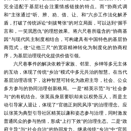
完全适配于基层社会注重情感链接的特点。而“协商式调
和”主张通过“听、辨、劝、借、让、和”六步工作法化解矛
盾，打破了传统诉讼“剑拔弩张”的对立局面，可以达到“握手
言和，一笑泯恩仇”的理想效果。将六尺巷所蕴含的“协商基
因”与现代民主制度相结合，可构建具有中国特色的基层协
商范式，使“让他三尺”的宽容精神转化为制度化的协商程
序，为基层治理现代化提供价值引领。
六尺巷事件的解决依赖于家族、邻里、乡绅等多元主体
的互动，体现了传统“乡治”模式中多元共治的智慧。在当代
基层治理语境下，这种智慧可转化为政府主导，社会、公众
多方参与的协同治理创新格局。一是“精英示范”与“社会参
与”的有机结合。张英虽身居要职却未以权势压人，而是主
动引导家人退让，体现了“官德正则民风淳”的治理理念。应
以张英为典型引导社区精英以谦和姿态参与治理，同时激发
普通民众的参与热情，形成“上行下效”的治理生态。二是“政
府主导”与“社会自治”的协同发力。继承传统“乡治”中“官民