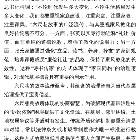
总书记强调：“不论时代发生多大变化，不论生活格局发生
多大变化，我们都要重视家庭建设，注重家庭、注重家教、
注重家风。”六尺巷故事的广泛流传，与其重视家风教化的
良好传统密不可分。一方面，张英以实际行动诠释“礼让”价
值，而非单纯的道德说教，增强了教化的说服力；另一方
面，张氏家族通过强化“立品、读书、养身、择友”的家训规
范，培养家庭成员“廉俭礼让”的品格，保持了家风教化的长
效性。这种“诗书传家”的方式体现了“家国同构”的治理逻
辑，对现代基层德育具有重要的启示作用。
六尺巷的故事流传至今，其蕴含的治理智慧为当代基层
治理提供了宝贵借鉴。
六尺巷典故所体现的协商智慧，为破解现代基层治理中
的“诉讼依赖”困境提供了文化资源。在基层，邻里纠纷、土
地权属争议等矛盾时有发生。传统矛盾化解机制侧重分清是
非对错，常以法律条文或者规章制度作为唯一标准进行裁
决。这种方式效率较低且极易使当事人之间产生裂痕，并不