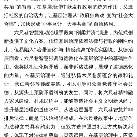
共治”的智慧，在基层治理中既发挥政府的统筹作用，又激
活社区的自治活力，让基层治理从“政府独角戏”变为“社会大
合唱”，加快形成“小事互让、大事共商”的自治格局。
六尺巷智慧推动治理手段向“刚柔并济”演进，为范式创
新提供了文化方案。传统基层治理依赖法律与行政的刚性约
束，但易陷入“治理僵化”与“情感疏离”的现实困境。从德治
层面看，六尺巷智慧强调道德教化在基层治理中的基础性作
用。张英以礼让化解矛盾，而非诉诸法律，展现了道德感化
的力量。在基层治理中，通过弘扬六尺巷所蕴含的谦和礼
让、亲仁善邻等传统美德，可以引导群众自觉遵守社会公
德，从源头上预防矛盾纠纷的发生。同时，将六尺巷精神融
入家风建设、村规民约中，能够塑造社会主义文明新风尚，
提升基层治理的道德水平。从法治层面看，六尺巷智慧并非
排斥法律，而是与法治相辅相成。在六尺巷故事中，地契作
为法律文书具有约束力，但双方选择通过礼让方式解决纠
纷，体现了对法律的尊重与灵活运用。在基层治理中，应坚