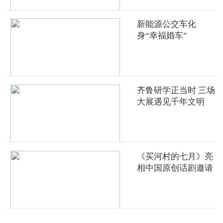
新能源公交车化
身“幸福婚车”
齐鲁研学正当时 三场
大展遇见千年文明
《买河村的七月》亮
相中国原创话剧邀请
展