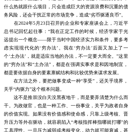
什么热就跟什么项目，只会造成巨大的资源浪费和沉重的债
务风险，还会干扰正常的市场竞争，造成“劣币驱逐良币”。
在2024年5月23日召开的企业和专家座谈会上，习近平
总书记回忆起往事：“我在正定工作的时候，经济学家于光
远提出一个概念——限于当时中国经济实力和条件，要多考
虑实现现代化的‘穷办法’。我在‘穷办法’后面又加上了一
个‘土办法’，就是适应当地的办法，不一定要大而全。”这里
的“穷办法”和“土办法”，都是在强调实事求是和因地制宜，
都是要依据自身的要素禀赋结构和比较优势来谋求发展。
在方法之外，要把做事变成一种“享受”，还关乎境界，
关乎“内驱力”这个根本问题。
这不是推崇没白天没黑夜地干，而是要弄清楚为什么而
干。为政做官，也是一种工作、一份事业，关乎为政者自身
的价值实现。如果没有价值感和使命感，只靠上级考核、晋
升压力等外在驱动，就容易陷入“考核指挥棒指哪就打哪”的
工具理性。一旦压力减弱或考核变化，动力就可能衰减，甚