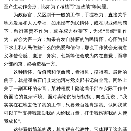
至产生动作变形，比如为了考核而“造政绩”等问题。
为政做官，又区别于一般的工作，手握权力，直接关乎
地方发展和人民幸福。如果没有为民情怀，或在职业倦怠感
下，敷衍塞责不作为，或在权力欲望下，为求“显绩”乱作
为，皆会为害一方；如果有发自肺腑的为民情怀，心怀为脚
下水土和人民做些什么的热爱和信仰，那么工作就会充满意
义和使命感，廉洁、务实、创新等便会成为内在自觉，而非
外部约束，终会造福一方。
这种情怀、价值感和使命感，看得见，摸得着。最近的
例子，就是湖南石门县龙池河村党支部书记向金元。网络上
关于一副耳环的杂音，某种程度上隐喻着干部在实际工作中
所面临的复杂环境。面对舆论的纷纷扰扰，向金元说，“我
实实在在地去做了我的工作，只要老百姓肯定我、认同我就
可以了”“支持我鼓励我的人给我力量，打击我伤害我的人使
我成长”。
这些看似简单的话，其实很有代表性。它体现了这名基