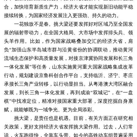
合，加快培育新质生产力，经济大省才能实现新旧动能平稳
接续转换，为国家经济发展注入更强劲、持久的动力。
一花独放不是春。挑大梁还要发挥好对区域乃至全国发
展的辐射带动力，在全国大格局、大市场中发挥排头兵、领
头羊作用。比如，作为国家战略叠加交汇的经济大省，肩
负“加强山东半岛城市群与沿黄省份的协调联动，推动黄河
流域生态保护和高质量发展，对接京津冀协同发展和长三角
一体化发展”等任务，山东实施黄河重大国家战略集成改革
行动，规划建设京鲁科创合作平台，支持临沂、济宁、枣庄
承接长三角产业转移，以行动显担当。从粤港澳大湾区融合
发展，到长三角一体化发展，再到成渝“双城记”，在“一盘
棋”中找准定位，精准对接国家重大部署，深度挖掘自身禀
赋，就能够既为一域争光、更为全局添彩。
挑大梁，是责任也是机遇。目前，有关方面正在研究相
关政策，更好支持经济大省发挥挑大梁作用。过去，人们常
说，火车跑得快，全靠车头带。如今的高铁动车组普遍采用