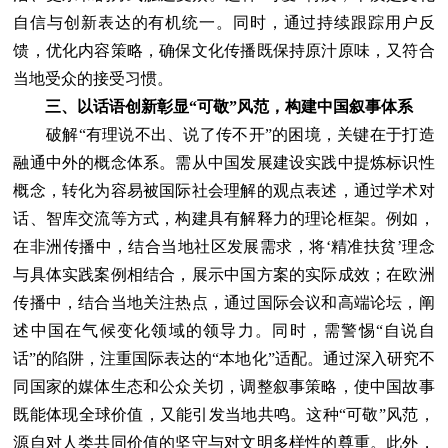
自信与创新表达的有机统一。同时，通过持续跟踪用户反
馈，优化内容策略，确保文化传播既保持原汁原味，又符合
当地受众的接受习惯。
三、以话语创新彰显“可敬”风范，构建中国叙事体系
破解“有理说不出、说了传不开”的困境，关键在于打造
融通中外的概念体系。需从中国发展建设实践中提炼标识性
概念，转化为容易被国际社会理解的观点表述，通过学术对
话、智库交流等方式，构建具有解释力的理论框架。例如，
在非洲传播中，结合当地社区发展需求，将‘精准扶贫’理念
与具体实践案例相结合，展示中国方案的实际成效；在欧洲
传播中，结合当地关注热点，通过国际会议和高端论坛，阐
述中国在气候变化领域的领导力。同时，需警惕“自说自
话”的陷阱，注重国际表达的“本地化”适配。通过深入研究不
同国家的媒体生态和公众关切，调整叙事策略，使中国故事
既能体现全球价值，又能引发当地共鸣。这种“可敬”风范，
源自对人类共同价值的坚守与对文明多样性的尊重。此外，