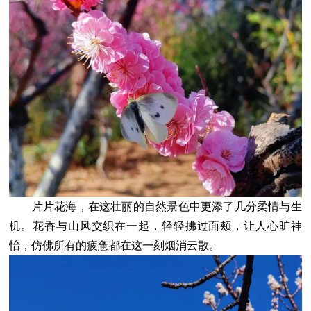
片片花海，在这壮丽的自然景色中更添了几分柔情与生
机。花香与山风交织在一起，轻轻拂过面颊，让人心旷神
怡，仿佛所有的疲惫都在这一刻烟消云散。