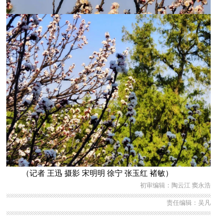
（记者 王迅 摄影 宋明明 徐宁 张玉红 褚敏）
初审编辑：陶云江 窦永浩
责任编辑：吴凡