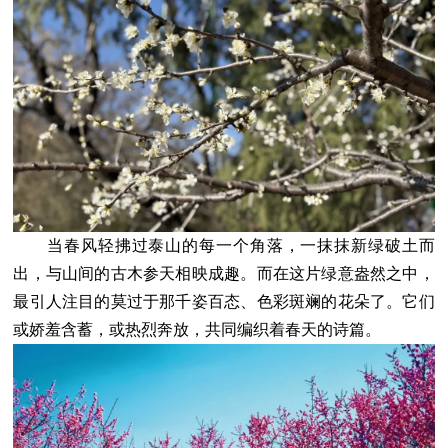
当春风轻拂过泰山的每一个角落，一抹抹新绿破土而
出，与山间的古木参天相映成趣。而在这片绿意盎然之中，
最引人注目的莫过于那千姿百态、色彩斑斓的花朵了。它们
或娇羞含蓄，或热烈奔放，共同编织着春天的诗篇。