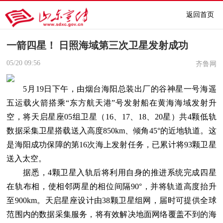
返回首页
一箭四星！ 日照海域第三次卫星发射成功
05/20
09:56
齐鲁网
5月19日下午，由烟台海阳总装出厂的谷神星一号海遥
五运载火箭搭乘“东方航天港”号发射船在黄海海域发射升
空，将天启星座05组卫星（16、17、18、20星）共4颗低轨
数据采集卫星搭载送入高度850km、倾角45°的近地轨道。这
是海阳成功保障的第16次海上发射任务，已累计将93颗卫星
送入太空。
据悉，4颗卫星入轨后将利用自身的推进系统完成四星
在轨布相，使相邻两星的相位间隔90°，并将轨道高度抬升
至900km。天启星座设计由38颗卫星组网，届时可提供全球
范围内的数据采集服务，将有效解决地面网络覆盖不到的海