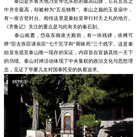
泰山是齐鲁大地乃至华北东部的最高山脉，它在五岳之
中并非最高，却被称为“五岳独尊”。泰山之巅的玉皇庙中，
有一座古登封台。相传这里是秦始皇举行封天之礼的地方。
《齐鲁记》关注的重点是与此有关的秦石刻。
泰山南麓，岱庙东御座大殿前，有一块残碑，依稀可
辨“臣去疾臣请矣臣”七个完字和“斯昧死”三个残字。这是秦
始皇东巡至泰山唯一现存的实证，内容旨在宣扬其统一天下
的功绩。泰山封禅活动体现了中央集权的政治文化与思想理
念，见证了华夏儿女对国泰民安的执着追求。