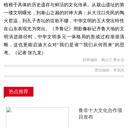
植根于具体的历史遗存与鲜活的文化传承。从跋山遗址的第
一缕文明曙光，到泰山之巅的封禅大典；从大汶口先民的陶
火窑温，到孔子杏坛的弦歌不辍，中华文明的五大突出特性
在山东表现尤为突出。《齐鲁记》用影像标记齐鲁大地的文
明演进路径时，中华文明多元一体格局的形成过程渐渐清
晰，这也更能启迪大众对“我们是谁”“我们从何而来”的思
考。（记者 张九龙）
初审编辑：陶云江 窦永浩
责任编辑：李润杰
热点推荐
鲁非十大文化合作项
目发布