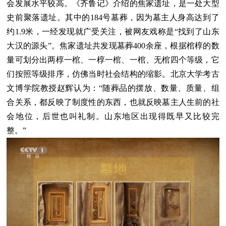
会发展水平较高。《齐鲁记》介绍的焦家遗址，是一处大型
史前聚落遗址。其中的184号墓葬，因为墓主人身高达到了
约1.9米，一经发现就广受关注，被网友戏称是“找到了山东
大汉的源头”。焦家遗址共发现墓葬400余座，根据棺椁的数
量可划分出两椁一棺、一椁一棺、一棺、无棺四个等级，它
们按照等级排序，仿佛当时社会结构的缩影。北京大学考古
文博学院教授赵辉认为：“随葬品的摆放、数量、质量、组
合关系，都反映了制度性的东西，也就反映墓主人生前的社
会地位，后世也叫礼制。山东地区出现得既早又比较完
整。”