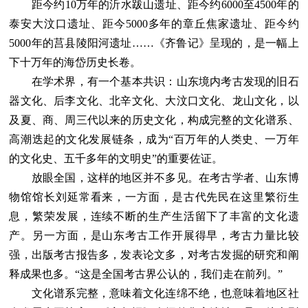
距今约10万年的沂水跋山遗址、距今约6000至4500年的
泰安大汶口遗址、距今5000多年的章丘焦家遗址、距今约
5000年的莒县陵阳河遗址……《齐鲁记》呈现的，是一幅上
下十万年的海岱历史长卷。
在学术界，有一个基本共识：山东境内考古发现的旧石
器文化、后李文化、北辛文化、大汶口文化、龙山文化，以
及夏、商、周三代以来的历史文化，构成完整的文化谱系、
高潮迭起的文化发展链条，成为“百万年的人类史、一万年
的文化史、五千多年的文明史”的重要佐证。
放眼全国，这样的地区并不多见。在考古学者、山东博
物馆馆长刘延常看来，一方面，是古代先民在这里繁衍生
息，繁荣发展，连续不断的生产生活留下了丰富的文化遗
产。另一方面，是山东考古工作开展得早，考古力量比较
强，出版考古报告多，发表论文多，对考古发掘的研究和阐
释成果也多。“这是全国考古界公认的，我们走在前列。”
文化谱系完整，意味着文化连绵不绝，也意味着地区社