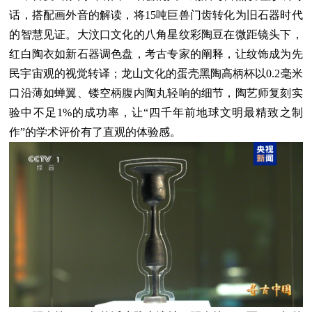
话，搭配画外音的解读，将15吨巨兽门齿转化为旧石器时代
的智慧见证。大汶口文化的八角星纹彩陶豆在微距镜头下，
红白陶衣如新石器调色盘，考古专家的阐释，让纹饰成为先
民宇宙观的视觉转译；龙山文化的蛋壳黑陶高柄杯以0.2毫米
口沿薄如蝉翼、镂空柄腹内陶丸轻响的细节，陶艺师复刻实
验中不足1%的成功率，让“四千年前地球文明最精致之制
作”的学术评价有了直观的体验感。