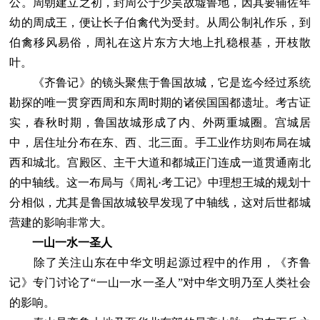
公。周朝建立之初，封周公于少昊故墟鲁地，因其要辅佐年
幼的周成王，便让长子伯禽代为受封。从周公制礼作乐，到
伯禽移风易俗，周礼在这片东方大地上扎稳根基，开枝散
叶。
《齐鲁记》的镜头聚焦于鲁国故城，它是迄今经过系统
勘探的唯一贯穿西周和东周时期的诸侯国国都遗址。考古证
实，春秋时期，鲁国故城形成了内、外两重城圈。宫城居
中，居住址分布在东、西、北三面。手工业作坊则布局在城
西和城北。宫殿区、主干大道和都城正门连成一道贯通南北
的中轴线。这一布局与《周礼·考工记》中理想王城的规划十
分相似，尤其是鲁国故城较早发现了中轴线，这对后世都城
营建的影响非常大。
一山一水一圣人
除了关注山东在中华文明起源过程中的作用，《齐鲁
记》专门讨论了“一山一水一圣人”对中华文明乃至人类社会
的影响。