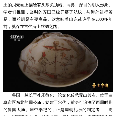
土的贝壳画上描绘有头戴尖顶帽、高鼻、深目的胡人形象。
学者们推测，当时的齐国已经开辟了航线，与海外进行贸
易，而丝绸是主要商品。这意味着山东或许早在2000多年
前，就存在古代海上丝绸之路。
鲁国一脉长于礼乐教化，论文化传承无出其右。位于曲
阜市区东北的周公庙，始建于宋代，前身可追溯至西周时期
的鲁国太庙。庙中奉祀的，正是周朝礼乐的制定者——周