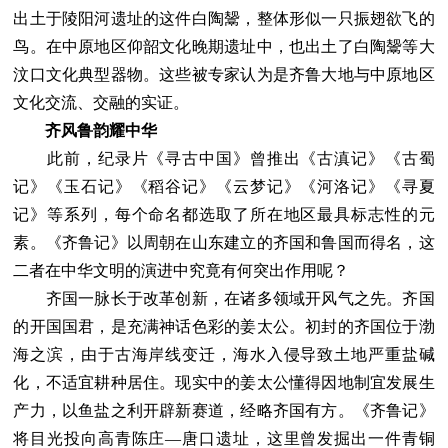
出土于陵阳河遗址的这件白陶鬶，整体形似一只振翅欲飞的
鸟。在中原地区仰韶文化晚期遗址中，也出土了白陶鬶等大
汶口文化典型器物。这些被专家认为是齐鲁大地与中原地区
文化交流、交融的实证。
齐风鲁韵耀中华
此前，纪录片《寻古中国》曾推出《古滇记》《古蜀
记》《玉石记》《稻谷记》《云梦记》《河洛记》《寻夏
记》等系列，每个命名都选取了所在地区最具标志性的元
素。《齐鲁记》以周朝在山东建立的齐国和鲁国而得名，这
二者在中华文明的演进中究竟有何突出作用呢？
齐国一脉长于改革创新，在诸多领域开风气之先。齐国
的开国国君，是充满神话色彩的姜太公。初封的齐国位于渤
海之滨，由于古海岸线变迁，海水入侵导致土地严重盐碱
化，不适宜耕种居住。现实中的姜太公懂得因地制宜发展生
产力，以鱼盐之利开辟新赛道，经略齐国有方。《齐鲁记》
将目光投向高青陈庄—唐口遗址，这里曾发掘出一件青铜