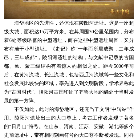
海岱地区的先进性，还体现在陵阳河遗址。这是一座超
级大城，面积达15万平方米。在其周围30公里范围内，分布
着6处等级略低的中型遗址，而在这些中型遗址周围，又分
布有若干小型遗址。《史记》称“一年而所居成聚，二年成
邑，三年成都”，陵阳河遗址的结构，与文献中记载的古国
都、邑、聚三级结构有着惊人的相似之处。距今5000年前
后，在黄河流域、长江流域，包括西辽河流域等一些文化和
社会发展比较快的区域，率先进入到文明阶段，学术界称此
为“古国时代”。陵阳河古国印证了齐鲁大地的确处于当时发
展的第一方阵。
不仅如此，此时的海岱地区，还充当了文明“中转站”作
用。陵阳河遗址出土的大口尊上，考古工作者发现了著名
的“日月山”符号。在山东、河南、江苏、安徽、湖北等多个
史前遗址中，带有相同刻画符号的大口尊不断被发现。同样