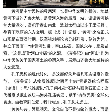
黄河是中华民族的母亲河，也是中华文明的摇篮。地处
黄河下游的齐鲁大地，是黄河入海的最后一站。滚滚黄河挟
带大量泥沙，淤积于泰山南北，造就太行山以东千里沃野，
孕育了瑰丽的东方文明。据《汉书》记载，“黄河”之名正式
出现是在西汉时期。汉高祖刘邦论功分封列侯，剖符为凭，
并立下誓言：“使黄河如带，泰山若砺。国以永存，爰及苗
裔。”这是成语“河山带砺”的来源。《齐鲁记》由“河山”作为
中华民族关于国家疆土的称谓入手，展示出齐鲁大地独特的
人文意蕴。
孔子思想的现代转化，是这部纪录片极具现实温度的章
节。《齐鲁记》从物质维度以“商周十供”青铜器纹饰呼应
《论语》；思想维度以“孔子问礼处”石碑与画像石互证；当
代维度以尼山论坛与海外孔庙实景，赋予“有教无类”全球化
表达。由教育到仁爱，我们知道，孔子从未远去。
美美与共，繁星满天。文化自信不是抽象的概念，而是