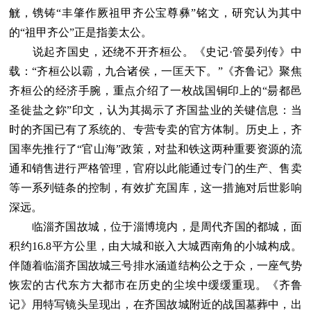
觥，镌铸“丰肇作厥祖甲齐公宝尊彝”铭文，研究认为其中
的“祖甲齐公”正是指姜太公。
说起齐国史，还绕不开齐桓公。《史记·管晏列传》中
载：“齐桓公以霸，九合诸侯，一匡天下。”《齐鲁记》聚焦
齐桓公的经济手腕，重点介绍了一枚战国铜印上的“昜都邑
圣徙盐之鉨”印文，认为其揭示了齐国盐业的关键信息：当
时的齐国已有了系统的、专营专卖的官方体制。历史上，齐
国率先推行了“官山海”政策，对盐和铁这两种重要资源的流
通和销售进行严格管理，官府以此能通过专门的生产、售卖
等一系列链条的控制，有效扩充国库，这一措施对后世影响
深远。
临淄齐国故城，位于淄博境内，是周代齐国的都城，面
积约16.8平方公里，由大城和嵌入大城西南角的小城构成。
伴随着临淄齐国故城三号排水涵道结构公之于众，一座气势
恢宏的古代东方大都市在历史的尘埃中缓缓重现。《齐鲁
记》用特写镜头呈现出，在齐国故城附近的战国墓葬中，出