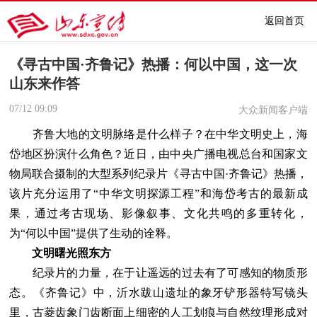
返回首页
《寻古中国·齐鲁记》热播：何以中国，这一次
山东来作答
07/12
09:09
大众新闻客户端
齐鲁大地的文明脉络是什么样子？在中华文明史上，海
岱地区扮演什么角色？近日，由中央广播电视总台和国家文
物局联合摄制的大型系列纪录片《寻古中国·齐鲁记》热播，
该片充分运用了“中华文明探源工程”和海岱考古的最新成
果，通过考古现场、影像叙事、文化共鸣的多重转化，
为“何以中国”提供了生动的诠释。
文明曙光照东方
纪录片的力量，在于让遥远的过去有了可感知的物质形
态。《齐鲁记》中，沂水跋山遗址的象牙铲形器特写镜头
里，古菱齿象门齿断面上细密的人工划痕与自然纹理形成对