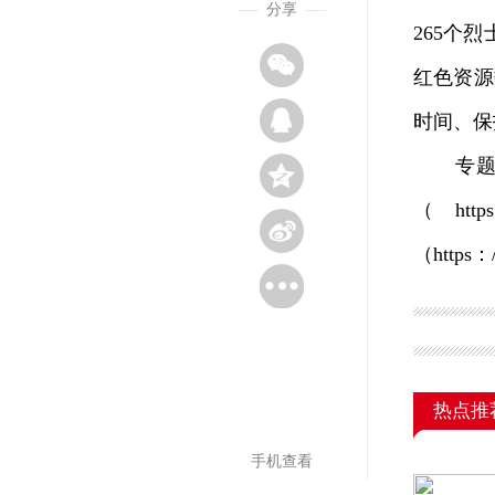
分享
265个
红色资源
时间、保
专题地
（http
（https：
热点推
手机查看