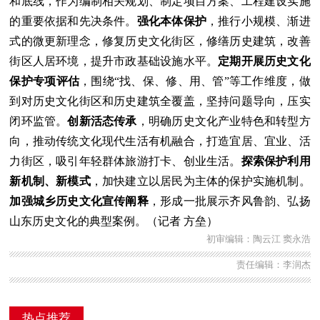
和底线，作为编制相关规划、制定项目方案、工程建设实施
的重要依据和先决条件。
强化本体保护
，推行小规模、渐进
式的微更新理念，修复历史文化街区，修缮历史建筑，改善
街区人居环境，提升市政基础设施水平。
定期开展历史文化
保护专项评估
，围绕“找、保、修、用、管”等工作维度，做
到对历史文化街区和历史建筑全覆盖，坚持问题导向，压实
闭环监管。
创新活态传承
，明确历史文化产业特色和转型方
向，推动传统文化现代生活有机融合，打造宜居、宜业、活
力街区，吸引年轻群体旅游打卡、创业生活。
探索保护利用
新机制、新模式
，加快建立以居民为主体的保护实施机制。
加强城乡历史文化宣传阐释
，形成一批展示齐风鲁韵、弘扬
山东历史文化的典型案例。（记者 方垒）
初审编辑：陶云江 窦永浩
责任编辑：李润杰
热点推荐