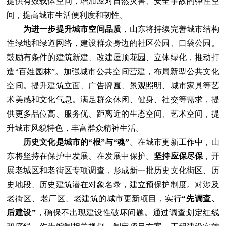
提供有效载体空间，增加应对自然灾害、安全事故的弹性空
间，提高城市生活便利度和韧性。
为进一步提升城市空间品质
，山东将持续完善城市结构
性绿地和绿道网络，建设群众身边的社区公园、口袋公园。
鼓励有条件的建筑新建、改建屋顶花园、立体绿化，推动打
造“百姓园林”。加强城市公共空间营建，布局新型公共文化
空间。提升建筑立面、广告牌匾、景观照明、城市家具等艺
术美感和文化气息。满足群众休闲、健身、社交等需求，提
供更多品位高、服务优、距离近的生态空间、艺术空间，提
升城市风貌特色，丰富群众精神生活。
历史文化是城市的“根”与“魂”
。在城市更新工作中，山
东将坚持在保护中发展、在发展中保护。
坚持应保尽保
，开
展老城区和老街区专项调查，形成新一批历史文化街区、历
史地段、历史建筑潜在对象名录，建立预保护制度。对涉及
老街区、老厂区、老建筑的城市更新项目，实行
“先调查、
后建设”
，确保不出现建设性破坏问题。通过调查划定红线