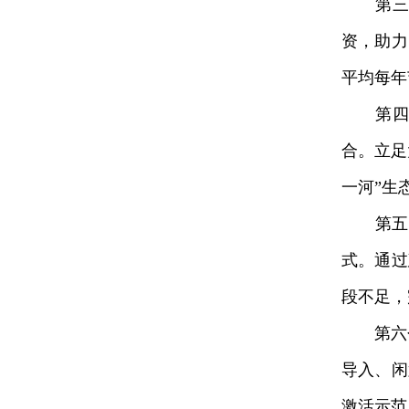
第三个
资，助力
平均每年
第四个
合。立足
一河”生
第五个
式。通过
段不足，
第六个是
导入、闲
激活示范