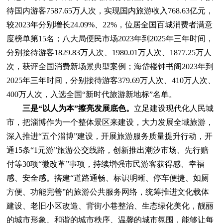
待国内游客7587.65万人次，实现国内旅游收入768.63亿元，
较2023年分别增长24.09%、22%，位居全国百城消费者满意
度榜单第15名；八大局便民市场2023年到2025年三年时间，
分别接待游客1829.83万人次、1980.01万人次、1877.25万人
次，获评全国消费新场景典型案例；海岱楼钟书阁2023年到
2025年三年时间，分别接待游客379.69万人次、410万人次、
400万人次，入选全国“新时代旅游新地标”名单。
三是“以人为本”擦亮发展底色。
立足建设现代化人民城
市，把淄博作为一个整体景区来建设，大力发展全域旅游，
深入推进“五个淄博”建设，开展旅游服务质量提升行动，开
通15条“1元游”旅游公交线路，创新推出潮汐市场、先行赔
付等30项“微改革”事项，持续增强市民游客获得感、幸福
感、安全感。搭建“道路通畅、标识明晰、停车便捷、如厕
方便、功能完善”的旅游公共服务网络，统筹推进文化载体
建设、老旧小区改造、背街小巷整治、生态绿化美化，靓丽
的城市形象、和谐的城市秩序、温馨的城市氛围，能够让每