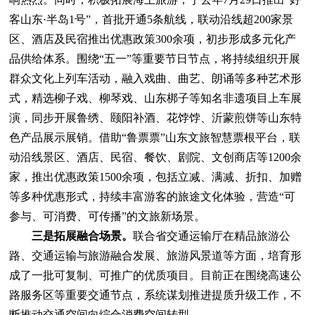
客山东·半岛1号”，首批开通5条航线，联动沿线超200家景
区、酒店及民宿推出优惠政策300余项，初步形成多元化产
品供给体系。围绕“五一”等重要节日节点，将持续组织开展
群众文化上列车活动，融入戏曲、曲艺、朗诵等多种艺术形
式，精选柳子戏、柳琴戏、山东梆子等知名非遗项目上车展
演，同步开展鲁绣、颐阳补酒、花饽饽、沂蒙煎饼等山东特
色产品展示展销。借助“鲁票票”山东文旅智慧票根平台，联
动沿线景区、酒店、民宿、餐饮、剧院、文创商店等1200余
家，推出优惠政策1500余项，包括立减、满减、折扣、加赠
等多种优惠形式，持续丰富游客的旅途文化体验，营造“可
参与、可消费、可传播”的文旅新场景。
三是拓展融合场景。
联合省交通运输厅在精品旅游公
路、交通运输与旅游融合发展、旅游风景道等方面，培育形
成了一批可复制、可推广的优质项目。目前正在围绕高速公
路服务区等重要交通节点，系统谋划推进提质升级工作，不
断推动交通空间向综合消费空间转型。