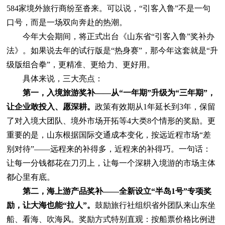
584家境外旅行商纷至沓来。可以说，“引客入鲁”不是一句
口号，而是一场双向奔赴的热潮。
今年大会期间，将正式出台《山东省“引客入鲁”奖补办
法》。如果说去年的试行版是“热身赛”，那今年这套就是“升
级版组合拳”，更精准、更给力、更好用。
具体来说，三大亮点：
第一，入境旅游奖补——从“一年期”升级为“三年期”，
让企业敢投入、愿深耕。
政策有效期从1年延长到3年，保留
了对入境大团队、境外市场开拓等4大类8个情形的奖励。更
重要的是，山东根据国际交通成本变化，按远近程市场“差
别对待”——远程来的补得多，近程来的补得巧。一句话：
让每一分钱都花在刀刃上，让每一个深耕入境游的市场主体
都心里有底。
第二，海上游产品奖补——全新设立“半岛1号”专项奖
励，让大海也能“拉人”。
鼓励旅行社组织省外团队来山东坐
船、看海、吹海风。奖励方式特别直观：按船票价格比例进