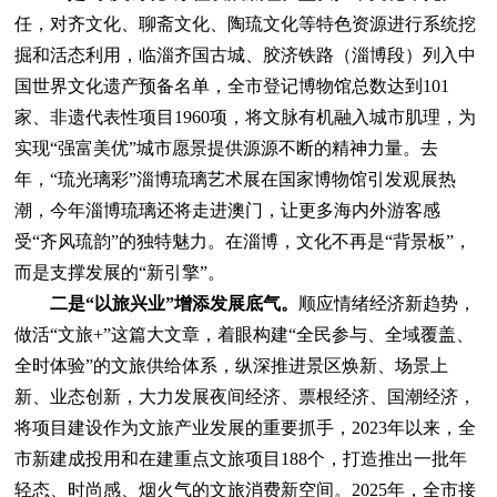
任，对齐文化、聊斋文化、陶琉文化等特色资源进行系统挖
掘和活态利用，临淄齐国古城、胶济铁路（淄博段）列入中
国世界文化遗产预备名单，全市登记博物馆总数达到101
家、非遗代表性项目1960项，将文脉有机融入城市肌理，为
实现“强富美优”城市愿景提供源源不断的精神力量。去
年，“琉光璃彩”淄博琉璃艺术展在国家博物馆引发观展热
潮，今年淄博琉璃还将走进澳门，让更多海内外游客感
受“齐风琉韵”的独特魅力。在淄博，文化不再是“背景板”，
而是支撑发展的“新引擎”。
二是“以旅兴业”增添发展底气。
顺应情绪经济新趋势，
做活“文旅+”这篇大文章，着眼构建“全民参与、全域覆盖、
全时体验”的文旅供给体系，纵深推进景区焕新、场景上
新、业态创新，大力发展夜间经济、票根经济、国潮经济，
将项目建设作为文旅产业发展的重要抓手，2023年以来，全
市新建成投用和在建重点文旅项目188个，打造推出一批年
轻态、时尚感、烟火气的文旅消费新空间。2025年，全市接