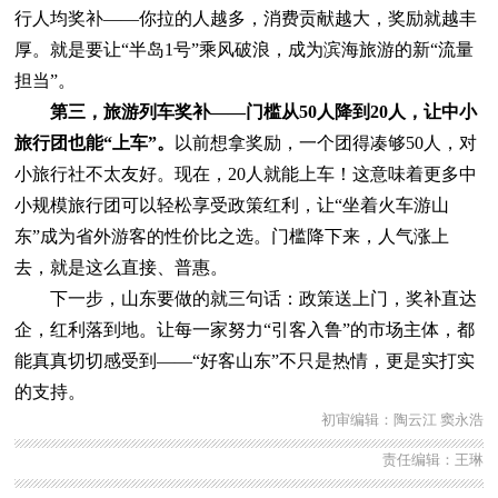
行人均奖补——你拉的人越多，消费贡献越大，奖励就越丰
厚。就是要让“半岛1号”乘风破浪，成为滨海旅游的新“流量
担当”。
第三，旅游列车奖补——门槛从50人降到20人，让中小
旅行团也能“上车”。
以前想拿奖励，一个团得凑够50人，对
小旅行社不太友好。现在，20人就能上车！这意味着更多中
小规模旅行团可以轻松享受政策红利，让“坐着火车游山
东”成为省外游客的性价比之选。门槛降下来，人气涨上
去，就是这么直接、普惠。
下一步，山东要做的就三句话：政策送上门，奖补直达
企，红利落到地。让每一家努力“引客入鲁”的市场主体，都
能真真切切感受到——“好客山东”不只是热情，更是实打实
的支持。
初审编辑：陶云江 窦永浩
责任编辑：王琳