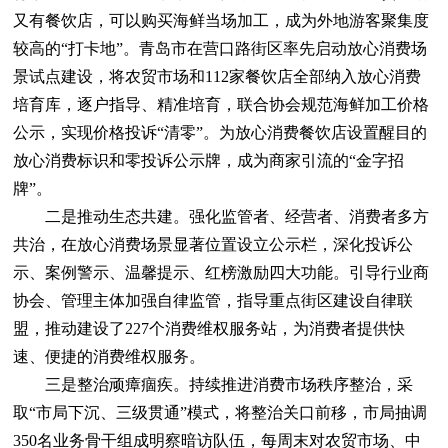
又有餐饮店，可以购买海鲜当场加工，成为外地游客聚集度
较高的“打卡地”。青岛市在营口路街区率先启动放心消费场
景试点建设，将农贸市场和112家餐饮店全部纳入放心消费
培育库，逐户指导、精准培育，联合协会规范海鲜加工价格
公示，实现价格投诉“清零”。为放心消费餐饮店设置醒目的
放心消费标识和零投诉公示牌，成为商家引流的“金字招
牌”。
二是推动生态共建。强化监管者、经营者、消费者多方
共治，在放心消费场景显著位置设立公示栏，深化投诉公
示、案例警示、温馨提示、红榜激励四大功能。引导行业商
协会、管理主体加强自律监管，指导重点街区建设自律联
盟，推动建设了227个消费维权服务站，为消费者提供快
速、便捷的消费维权服务。
三是整治顽瘴痼疾。持续推进消费市场秩序整治，采
取“市局下沉、三级贯通”模式，将整治关口前移，市局抽调
350名业务骨干组成明察暗访队伍，每周末对农贸市场、中