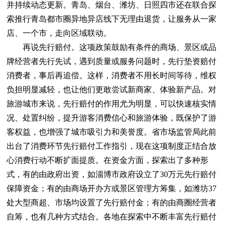
并持续动态更新。青岛、烟台、潍坊、日照四市还在联合探
索推行青岛都市圈异地异店线下无理由退货，让服务从一家
店、一个市，走向区域联动。
再说先行赔付。这项政策鼓励有条件的商场、景区或品
牌经营者先行先试，遇到质量或服务问题时，先行垫资赔付
消费者，事后再追偿。这样，消费者不用长时间等待，维权
负担明显减轻，也让他们更敢尝试新商家、体验新产品。对
旅游城市来说，先行赔付的作用尤为明显，可以快速核实情
况、处置纠纷，提升游客消费信心和旅游体验，既保护了游
客权益，也增强了城市吸引力和美誉度。省市场监管局此前
出台了消费环节先行赔付工作指引，现在这项制度正结合放
心消费行动不断扩面提质。在资金方面，探索出了多种形
式，有的由政府出资，如淄博市政府设立了30万元先行赔付
保障资金；有的由商场开办方或景区管理方筹集，如潍坊37
处大型商超、市场均设置了先行赔付金；有的由商圈经营者
自筹，也有几种方式结合。各地在探索中不断丰富先行赔付