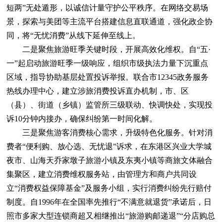
短两”无处遁形，以诚信计量守护公平秩序。在网络交易场
景，探索与美团等主流平台搭建信息直联通道，强化政企协
同，将“无忧消费”从线下延伸至线上。
二是聚焦旅游旺季关键时段，开展高效化维权。自“五·
一”起启动旅游旺季一级响应，组织市级执法力量下沉重点
区域，指导协助基层处置投诉举报。联合市12345政务服务
热线办理中心，建立涉旅消费投诉直办机制，市、区
（县）、街道（乡镇）监管所三级联动、快调快处，实现投
诉10分钟内接办，确保纠纷第一时间化解。
三是聚焦游客消费核心需求，升级特色化服务。针对消
费者“便利购、放心选、无忧退”诉求，在东港区兴业大学城
夜市、山海天乔家墩子旅游小镇及东夷小镇等商旅文体融合
集聚区，建立消费维权服务站，由管理方和商户共同设
立“消费权益保障基金”及服务小组，实行消费纠纷先行赔付
制度。自1996年在全国率先推行“不满意就退货”承诺后，日
照市多家大型连锁商超又相继推出“旅游购邮递退”“分店购总