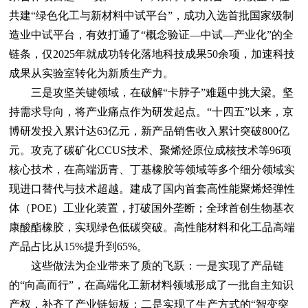
共建“绿色化工与新材料中试平台”，成功入选首批国家级制
造业中试平台，有效打通了“概念验证—中试—产业化”的全
链条，仅2025年就成功转化落地科技成果50余项，加速科技
成果从实验室转化为新质生产力。
三是攻坚关键领域，在破解“卡脖子”难题中挑大梁。坚
持需求导向，将产业痛点作为研发起点。“十四五”以来，京
博研发投入累计达63亿元，新产品销售收入累计突破800亿
元。攻克了碳矿化CCUS技术、聚烯烃原位成核技术等96项
核心技术，在高端沥青、丁基橡胶等领域等多个细分领域实
现进口替代与技术超越。建成了国内首套高性能聚烯烃弹性
体（POE）工业化装置，打破国外垄断；全球首创生物基衣
康酸酯橡胶，实现绿色低碳突破。高性能材料和化工品高端
产品占比从15%提升到65%。
这些做法为企业带来了质的飞跃：一是实现了产品链
的“向高而行”，在高端化工新材料领域形成了一批自主知识
产权，补齐了产业链短板；二是实现了生产方式的“智变突