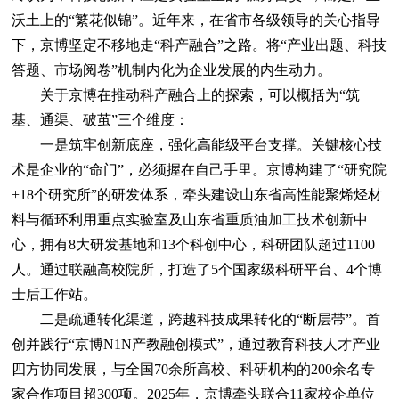
沃土上的“繁花似锦”。近年来，在省市各级领导的关心指导
下，京博坚定不移地走“科产融合”之路。将“产业出题、科技
答题、市场阅卷”机制内化为企业发展的内生动力。
关于京博在推动科产融合上的探索，可以概括为“筑
基、通渠、破茧”三个维度：
一是筑牢创新底座，强化高能级平台支撑。关键核心技
术是企业的“命门”，必须握在自己手里。京博构建了“研究院
+18个研究所”的研发体系，牵头建设山东省高性能聚烯烃材
料与循环利用重点实验室及山东省重质油加工技术创新中
心，拥有8大研发基地和13个科创中心，科研团队超过1100
人。通过联融高校院所，打造了5个国家级科研平台、4个博
士后工作站。
二是疏通转化渠道，跨越科技成果转化的“断层带”。首
创并践行“京博N1N产教融创模式”，通过教育科技人才产业
四方协同发展，与全国70余所高校、科研机构的200余名专
家合作项目超300项。2025年，京博牵头联合11家校企单位